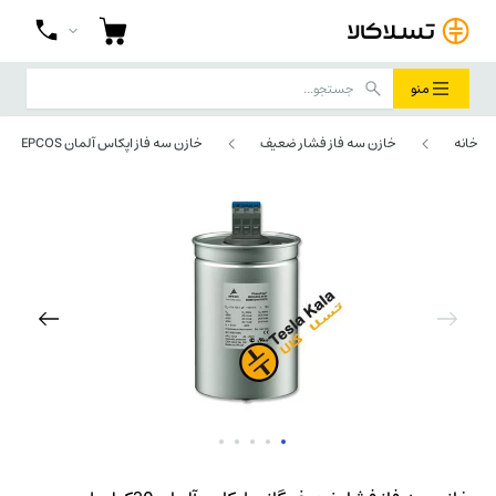
منو
خانه
خازن سه فاز فشار ضعیف
خازن سه فاز اپکاس آلمان EPCOS