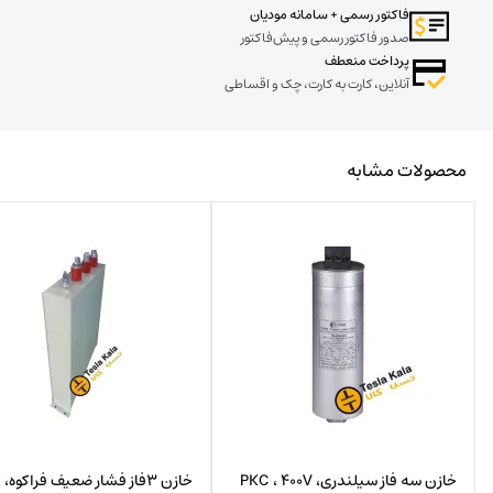
فاکتور رسمی + سامانه مودیان
صدور فاکتور رسمی و پیش‌فاکتور
پرداخت منعطف
آنلاین، کارت به کارت، چک و اقساطی
محصولات مشابه
خازن سه فاز سیلندری، PKC ، 400V
خا