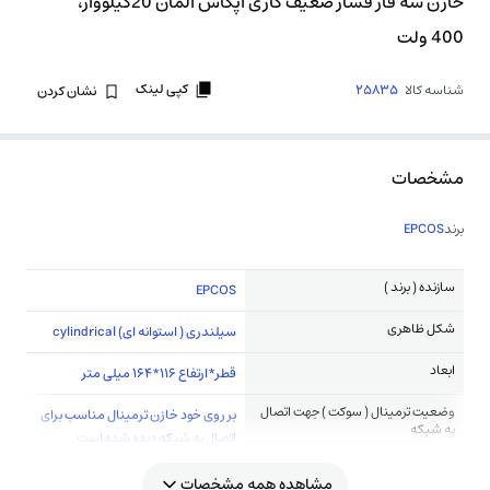
خازن سه فاز فشار ضعیف گازی اپکاس آلمان 20کیلووار،
400 ولت
کپی لینک
شناسه کالا
25835
نشان کردن
مشخصات
برند
EPCOS
سازنده ( برند )
EPCOS
شکل ظاهری
سیلندری ( استوانه ای) cylindrical
ابعاد
قطر*ارتفاع 116*164 میلی متر
وضعیت ترمینال ( سوکت ) جهت اتصال
بر روی خود خازن ترمینال مناسب برای
به شبکه
اتصال به شبکه دیده شده است
مشاهده همه مشخصات