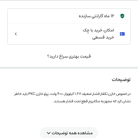
12 ماه گارانتی سازنده
امکان خرید با چِک
خرید قسطی
قیمت بهتری سراغ دارید؟
توضیحات
در خصوص خازن تکفاز فشار ضعیف 1.67 کیلووار ،400 ولت، پرتو خازن PKC باید خاطر
نشان کرد که مجهز به مکانیزم قطع تحت فشار هستند.
مشاهده همه توضیحات