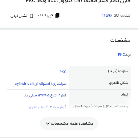
خازن تکفاز فشار ضعیف 1.67 کیلووار ،400 ولت، PKC
کپی لینک
شناسه کالا
14598
نشان کردن
مشخصات
برند
PKC
سازنده ( برند )
PKC
شکل ظاهری
سیلندری ( استوانه ای) cylindrical
ابعاد
قطر*ارتفاع 45*129 میلی متر
وضعیت ترمینال ( سوکت ) جهت اتصال
فیش تک 6.3 میلی متری
به شبکه
مشاهده همه مشخصات