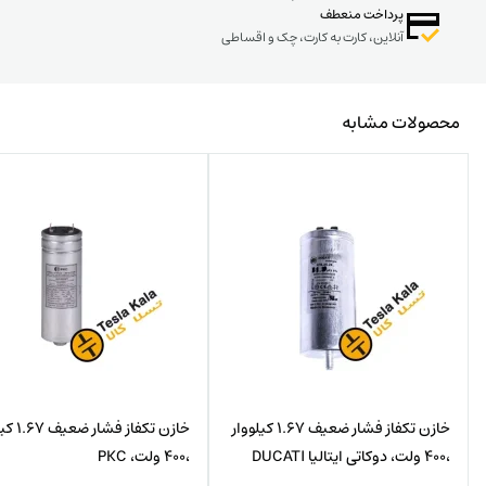
پرداخت منعطف
آنلاین، کارت به کارت، چک و اقساطی
محصولات مشابه
خازن تکفاز فشار ضعیف 1.67 کیلووار
خازن تکفاز فش
،400 ولت، دوکاتی ایتالیا DUCATI
،400 ولت، PKC