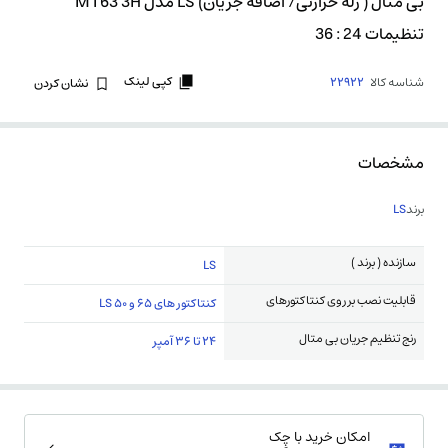
بی متال ( رله حرارتی/ اضافه جریان) LS مدل MT63 3H
تنظیمات 24 : 36
کپی لینک
شناسه کالا
22922
نشان کردن
مشخصات
برند
LS
سازنده ( برند )
LS
قابلیت نصب بر روی کنتاکتورهای
کنتاکتور های 65 و 50 LS
رنج تنظیم جریان بی متال
24 تا 36 آمپر
امکان خرید با چِک