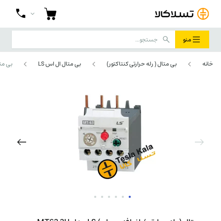
منو
خانه
بی متال ( رله حرارتی کنتاکتور)
بی متال ال اس LS
بی متال ( 