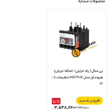
محصولات مشابه
بی متال ( رله حرارتی/ اضافه جریان)
هیوندای مدل HGT40K تنظیمات 8 :
12
افزودن به سبد
% ۱۰
۳,۵۳۸,۶۲۰
۳,۹۳۱,۸۰۰
ت
قیمت
قیمت