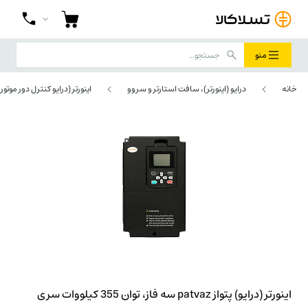
منو
خانه
درایو (اینورتر)، سافت استارتر و سروو
اینورتر (درایو کنترل دور موتور)
اینورتر (درایو) پتواز patvaz سه فاز، توان 355 کیلووات سری