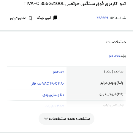
تیوا کاربری فوق سنگین جرثقیل TIVA-C 355G/400L
کپی لینک
شناسه کالا
489969
نشان کردن
مشخصات
برند
patvaz
سازنده ( برند )
patvaz
ولتاژ ورودی درایو
380 تا480 VAC سه فاز
ولتاژ خروجی درایو
0 تا ولتاژ ورودی
توان نامی درایو
355 کیلووات
مشاهده همه مشخصات