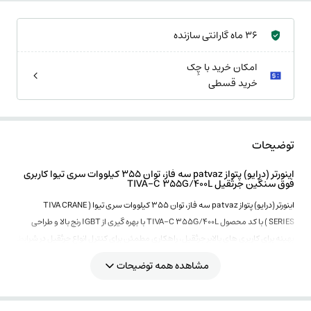
36 ماه گارانتی سازنده
امکان خرید با چِک
خرید قسطی
توضیحات
اینورتر (درایو) پتواز patvaz سه فاز، توان 355 کیلووات سری تیوا کاربری
فوق سنگین جرثقیل TIVA-C 355G/400L
اینورتر (درایو) پتواز patvaz سه فاز، توان 355 کیلووات سری تیوا ( TIVA CRANE
SERIES ) با کد محصول TIVA-C 355G/400L
با بهره گیری از IGBT رنج بالا و طراحی
بهینه برای کاربری های بالابر جرثقیل، راهکاری مطمئن برای کنترل انواع جرثقیل در شرایط
کاری متوسط تا سنگین است.
مشاهده همه توضیحات
اینورتر 355 کیلووات سری تیوا پتواز استفاده از کنترل برداری ولتاژ و جریان دقت بالایی در
کنترل سرعت گشتاور و موقعیت ایجاد کرده و عملکردی روان ایمن و پایدار را در فرآیند
بالابری تضمین می کند.