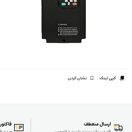
کپی لینک
نشان کردن
ارسال منعطف
فاکتور
فوری، پیک، پست، باربری و اتوبوس
صدور فا