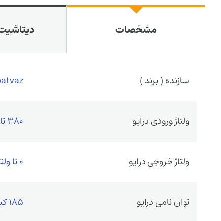
مشخصات
دیتاشیت 
سازنده ( برند )
patvaz
ولتاژ ورودی درایو
380 تا480 VAC سه فاز
ولتاژ خروجی درایو
0 تا ولتاژ ورودی
توان نامی درایو
185 کیلووات