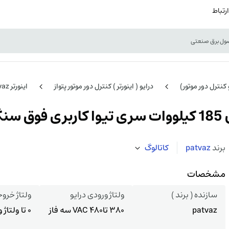
ارتباط
و کنترل دور موتور)
درایو ( اینورتر ) کنترل دور موتور پتواز
اینورتر Patvaz سری TIVA
برند
patvaz
کاتالوگ
مشخصات
سازنده ( برند )
ولتاژ ورودی درایو
ولتاژ خروج
patvaz
380 تا480 VAC سه فاز
0 تا ولتاژ ورودی