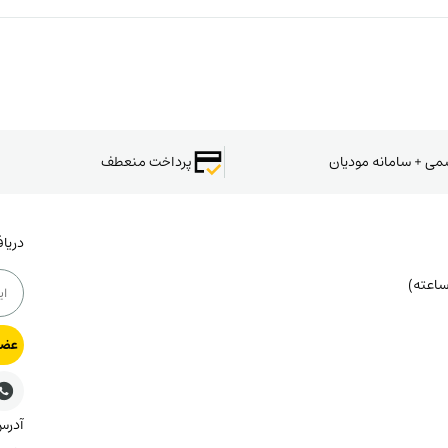
سمی + سامانه مودیان
پرداخت منعطف
دریا
عضو