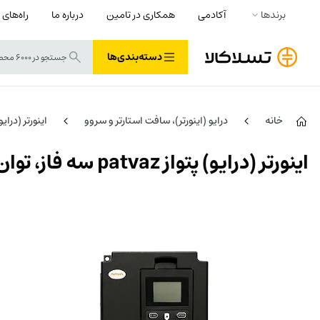
برندها
آکادمی
همکاری در تامین
درباره ما
راه‌های 
دسته‌بندی‌ها
خانه
درایو (اینورتر)، سافت استارتر و سروو
اینورتر (درای
اینورتر (درایو) پتواز patvaz سه فاز، توان 185 کیلووات سری تیوا کاربری فوق سنگین جرثقیل TIVA-C 185G/200L