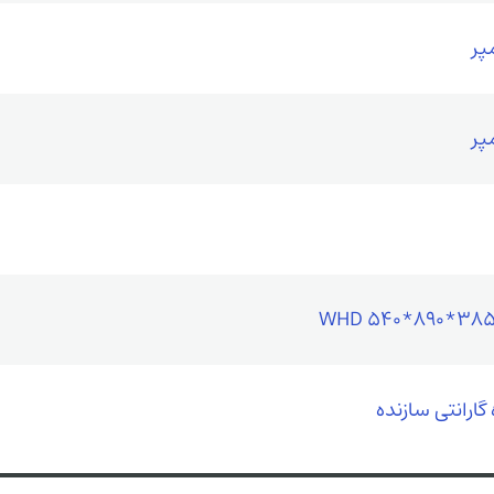
WHD 540*890*385