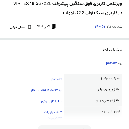
ویرتکس کاربری فوق سنگین پیشرفته VIRTEX 18.5G/22L
در کاربری سبک توان 22 کیلووات
کپی لینک
شناسه کالا
490051
نشان کردن
مشخصات
برند
patvaz
سازنده ( برند )
patvaz
ولتاژ ورودی درایو
380 تا480 VAC سه فاز
ولتاژ خروجی درایو
0 تا ولتاژ ورودی
توان نامی درایو
18.5 کیلووات
22 کیلووات