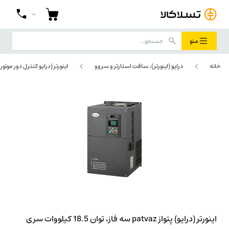
منو
خانه
درایو (اینورتر)، سافت استارتر و سروو
اینورتر (درایو کنترل دور موتور)
اینورتر (درایو) پتواز patvaz سه فاز، توان 18.5 کیلووات سری