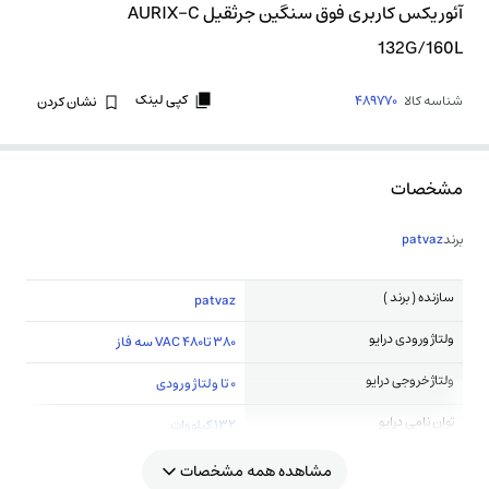
آئوریکس کاربری فوق سنگین جرثقیل AURIX-C
132G/160L
کپی لینک
شناسه کالا
489770
نشان کردن
مشخصات
برند
patvaz
سازنده ( برند )
patvaz
ولتاژ ورودی درایو
380 تا480 VAC سه فاز
ولتاژ خروجی درایو
0 تا ولتاژ ورودی
توان نامی درایو
132 کیلووات
مشاهده همه مشخصات