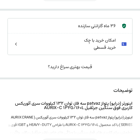
36 ماه گارانتی سازنده
امکان خرید با چِک
خرید قسطی
قیمت بهتری سراغ دارید؟
توضیحات
اینورتر (درایو) پتواز patvaz سه فاز، توان 132 کیلووات سری آئوریکس
کاربری فوق سنگین جرثقیل AURIX-C 132G/160L
اینورتر (درایو) پتواز patvaz سه فاز، توان 132 کیلووات سری آئوریکس ( AURIX CRANE
SERIES ) با کد محصول
AURIX-C 132G/160L
با طراحی HEAVY-DUTY و IGBT قوی و
مطمئن، برای کاربری های فوق سنگین با ویژگی های خاص نظیر جرثقیل، بالابر، واگن و
کلیه کاربرد های PUSH/PULL توسعه یافته است.