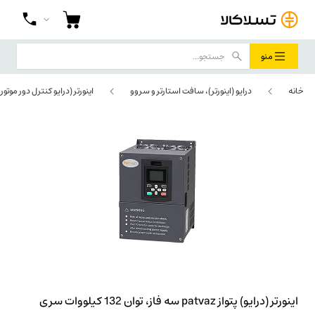
منو
خانه
درایو (اینورتر)، سافت استارتر و سروو
اینورتر (درایو کنترل دور موتور)
اینورتر (درایو) پتواز patvaz سه فاز، توان 132 کیلووات سری