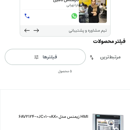
کارشناس تامین
تارا تهرانی
تیم مشاوره و پشتیبانی
فیلترها
5 محصول
HMI زیمنس مدل 6AV2124-0JC01-0AX0