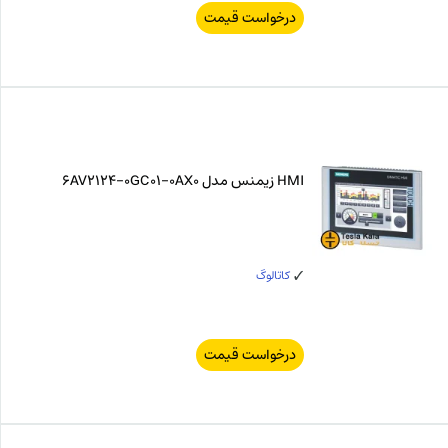
درخواست قیمت
HMI زیمنس مدل 6AV2124-0GC01-0AX0
کاتالوگ
درخواست قیمت