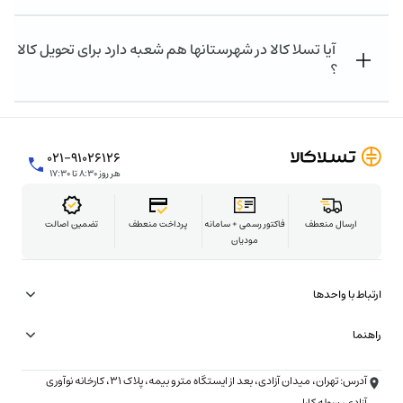
آیا تسلا کالا در شهرستانها هم شعبه دارد برای تحویل کالا
؟
۰۲۱-۹۱۰۲۶۱۲۶
هر روز ۸:۳۰ تا ۱۷:۳۰
ارسال منعطف
فاکتور رسمی + سامانه
پرداخت منعطف
تضمین اصالت
مودیان
ارتباط با واحدها
همکاری در تامین
راهنما
شتاب‌دهنده تسلاکالا
شرایط ارسال فوری (۳ ساعته)
آدرس: تهران، میدان آزادی، بعد از ایستگاه مترو بیمه، پلاک ۳۱، کارخانه نوآوری
تبلیغات و همکاری تجاری
شرایط خرید با چک
آزادی، سوله کارا