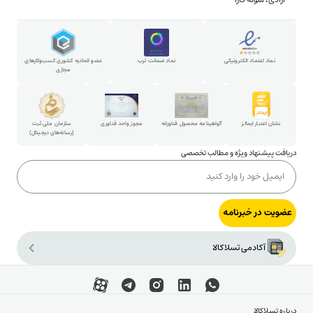
همکاری در خبرنامه
روش خرید قسطی
استخدام در تسلاکالا
روش خرید حضوری
پارتنرشیپ
نماد اعتماد الکترونیکی
نماد ضمانت ترب
عضو اتحادیه کشوری کسب‌وکارهای
مجازی
شکایات و پیشنهادات
ارتباط با مدیرعامل
نشان اعتبار ایمالز
گواهینامه محصول فناورانه
مجوز واحد فناوری
سازمان ملی ثبت
(رسانه‌های دیجیتال)
دریافت پیشنهاد ویژه و مطالب تخصصی
عضویت در خبرنامه
آکادمی تسلاکالا
درباره تسلاکالا