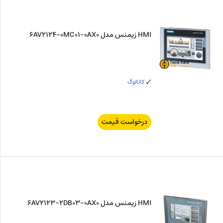
HMI زیمنس مدل 6AV2124-0MC01-0AX0
کاتالوگ
درخواست قیمت
HMI زیمنس مدل 6AV2123-2DB03-0AX0