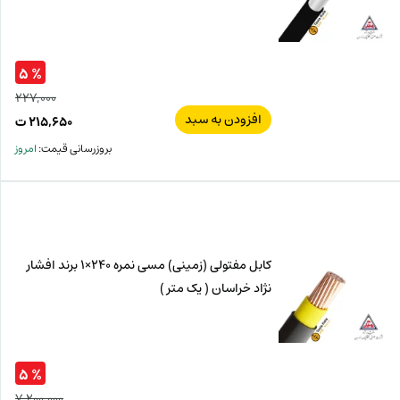
% ۵
۲۲۷,۰۰۰
افزودن به سبد
قیم
۲۱۵,۶۵۰
ت
اصل
قیم
بروزرسانی قیمت:
امروز
فعل
۰۰۰
ت
۶۵۰
ت.
بود.
کابل مفتولی (زمینی) مسی نمره 240×1 برند افشار
نژاد خراسان ( یک متر )
% ۵
۷,۲۰۰,۰۰۰