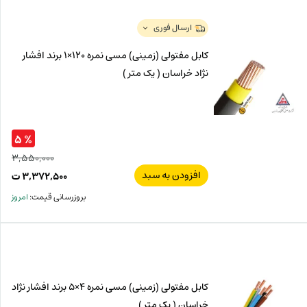
ت
۰۰۰
ت.
بود.
ارسال فوری
کابل مفتولی (زمینی) مسی نمره 120×1 برند افشار
نژاد خراسان ( یک متر )
% ۵
۳,۵۵۰,۰۰۰
افزودن به سبد
قیم
۳,۳۷۲,۵۰۰
ت
اصل
قیم
بروزرسانی قیمت:
امروز
فعل
۰۰۰
ت
۵۰۰
ت.
بود.
کابل مفتولی (زمینی) مسی نمره 4×5 برند افشار نژاد
خراسان ( یک متر )