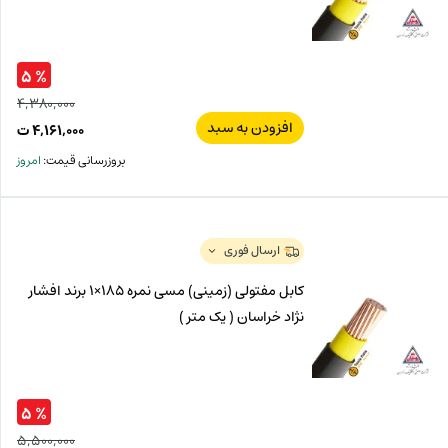
% ۵
۴,۳۸۰,۰۰۰
افزودن به سبد
قیم
۴,۱۶۱,۰۰۰
ت
اصل
قیم
بروزرسانی قیمت:
امروز
فعل
۰۰۰
ت
,۰۰۰
ت.
بود.
ارسال فوری
کابل مفتولی (زمینی) مسی نمره 185×1 برند افشار
نژاد خراسان ( یک متر )
% ۵
۵,۵۰۰,۰۰۰