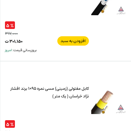
% ۵
۳۱۷,۰۰۰
افزودن به سبد
قیم
۳۰۱,۱۵۰
ت
اصل
قیم
بروزرسانی قیمت:
امروز
فعل
۰۰۰
ت
۱۵۰
ت.
بود.
کابل مفتولی (زمینی) مسی نمره 95×1 برند افشار
نژاد خراسان ( یک متر )
% ۵