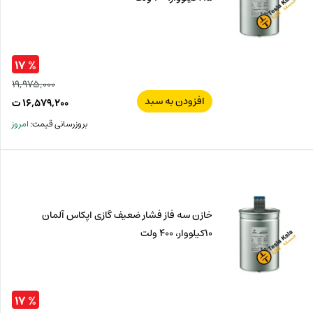
% ۱۷
۱۹,۹۷۵,۰۰۰
افزودن به سبد
قیم
۱۶,۵۷۹,۲۰۰
ت
اصل
قیم
بروزرسانی قیمت:
امروز
فعل
۰۰۰
ت
۲۰۰
ت.
بود.
خازن سه فاز فشار ضعیف گازی اپکاس آلمان
10کیلووار، 400 ولت
% ۱۷