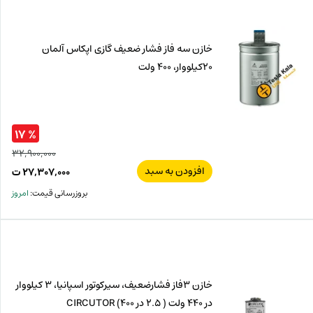
ت.
بود.
خازن سه فاز فشار ضعیف گازی اپکاس آلمان
20کیلووار، 400 ولت
% ۱۷
۳۲,۹۰۰,۰۰۰
افزودن به سبد
قیم
۲۷,۳۰۷,۰۰۰
ت
اصل
قیم
بروزرسانی قیمت:
امروز
فعل
۰۰۰
ت
۰۰۰
ت.
بود.
خازن 3فاز فشارضعیف، سیرکوتور اسپانیا، 3 کیلووار
در 440 ولت ( 2.5 در 400) CIRCUTOR