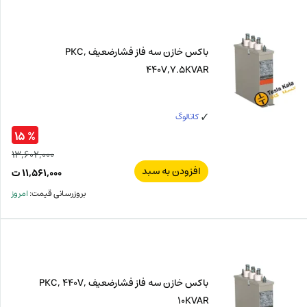
ت.
بود.
باكس خازن سه فاز فشارضعیف PKC,
440V,7.5KVAR
کاتالوگ
% ۱۵
۱۳,۶۰۲,۰۰۰
افزودن به سبد
قیم
۱۱,۵۶۱,۰۰۰
ت
اصل
قیم
بروزرسانی قیمت:
امروز
فعل
۰۰۰
ت
,۰۰۰
ت.
بود.
باكس خازن سه فاز فشارضعیف PKC, 440V,
10KVAR