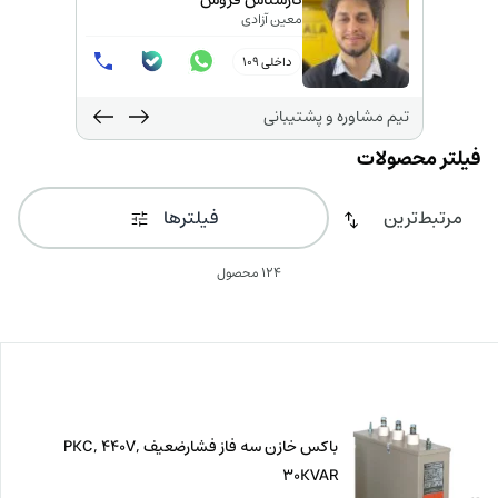
کارشناس فروش
معین آزادی
داخلی 109
تیم مشاوره و پشتیبانی
فیلترها
124 محصول
باكس خازن سه فاز فشارضعیف PKC, 440V,
30KVAR