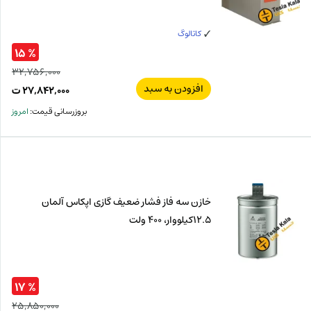
کاتالوگ
% ۱۵
۳۲,۷۵۶,۰۰۰
افزودن به سبد
قیم
۲۷,۸۴۲,۰۰۰
ت
اصل
قیم
بروزرسانی قیمت:
امروز
فعل
۰۰۰
ت
۰۰۰
ت.
بود.
خازن سه فاز فشار ضعیف گازی اپکاس آلمان
12.5کیلووار، 400 ولت
% ۱۷
۲۵,۸۵۰,۰۰۰