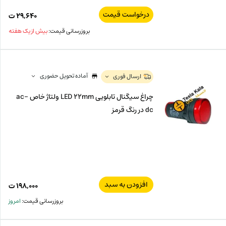
درخواست قیمت
۲۹,۶۴۰
ت
بروزرسانی قیمت:
بیش از یک هفته
آماده تحویل حضوری
ارسال فوری
چراغ سیگنال تابلویی LED 22mm ولتاژ خاص ac-
dc در رنگ قرمز
افزودن به سبد
۱۹۸,۰۰۰
ت
بروزرسانی قیمت:
امروز