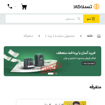
منو
خانه
محصول سازنده ( برند )
متفرقه
متفرقه