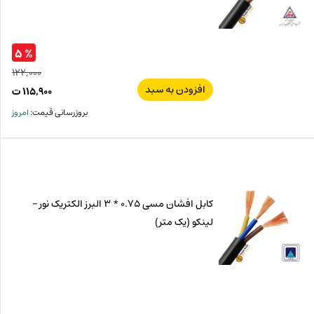
% ۵
۱۲۲,۰۰۰
افزودن به سبد
قیم
۱۱۵,۹۰۰
ت
اصل
قیم
بروزرسانی قیمت:
امروز
فعل
۰۰۰
ت
۹۰۰
ت.
بود.
کابل افشان مسی 0.75 * 3 البرز الکتریک نور –
لینکو (یک متر)