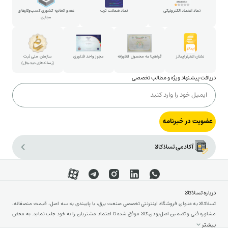
پارتنرشیپ
نماد اعتماد الکترونیکی
نماد ضمانت ترب
عضو اتحادیه کشوری کسب‌وکارهای
مجازی
شکایات و پیشنهادات
ارتباط با مدیرعامل
نشان اعتبار ایمالز
گواهینامه محصول فناورانه
مجوز واحد فناوری
سازمان ملی ثبت
(رسانه‌های دیجیتال)
دریافت پیشنهاد ویژه و مطالب تخصصی
عضویت در خبرنامه
آکادمی تسلاکالا
درباره تسلاکالا
تسلاکالا به عنوان فروشگاه اینترنتی تخصصی صنعت برق، با پایبندی به سه اصل، قیمت منصفانه،
مشاوره فنی و تضمین اصل‌بودن کالا موفق شده تا اعتماد مشتریان را به خود جلب نماید. به محض
ورود به سایت تسلاکالا با دنیایی از تجهیزات رو به رو می‌شوید! تسلاکالا مثل یک نمایشگاه فنی با
بیشتر