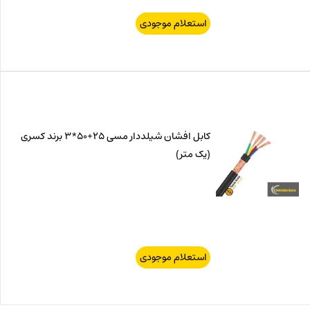
استعلام موجودی
کابل افشان شیلددار مسی 25+50*3 برند کسری
(یک متر)
استعلام موجودی