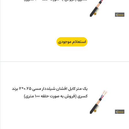
استعلام موجودی
یک متر کابل افشان شیلددار مسی 0.25*2 برند
کسری (فروش به صورت حلقه 100 متری)