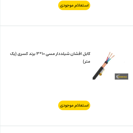
استعلام موجودی
کابل افشان شیلددار مسی 10*3 برند کسری (یک
متر)
استعلام موجودی