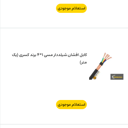
استعلام موجودی
کابل افشان شیلددار مسی 1*4 برند کسری (یک
متر)
استعلام موجودی