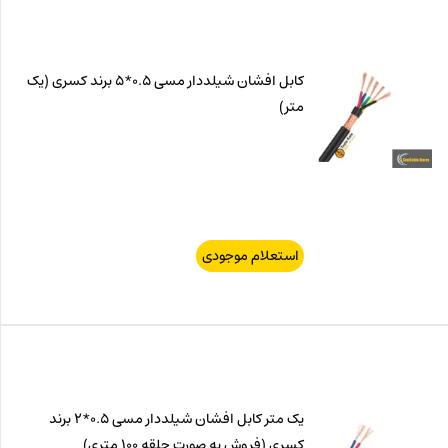
کابل افشان شیلددار مسی 0.5*5 برند کسری (یک
متر)
استعلام موجودی
یک متر کابل افشان شیلددار مسی 0.5*2 برند
کسری (فروش به صورت حلقه 100 متری)