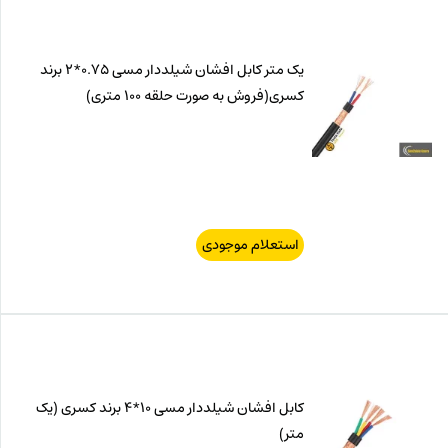
یک متر کابل افشان شیلددار مسی 0.75*2 برند
کسری(فروش به صورت حلقه 100 متری)
استعلام موجودی
کابل افشان شیلددار مسی 10*4 برند کسری (یک
متر)