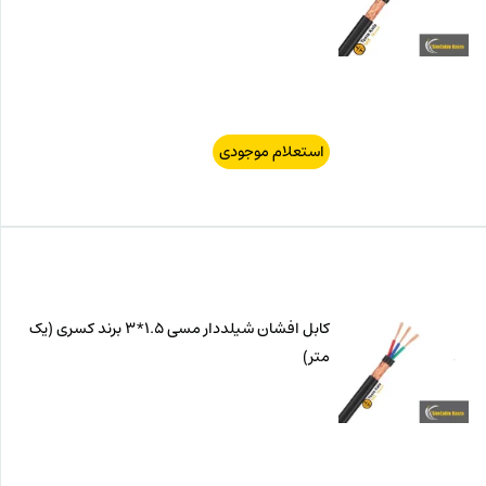
استعلام موجودی
کابل افشان شیلددار مسی 1.5*3 برند کسری (یک
متر)