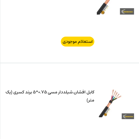
استعلام موجودی
کابل افشان شیلددار مسی 0.75*5 برند کسری (یک
متر)