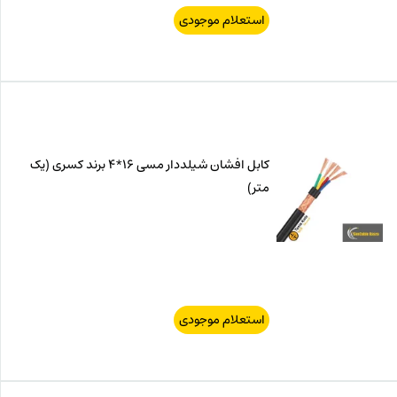
استعلام موجودی
کابل افشان شیلددار مسی 16*4 برند کسری (یک
متر)
استعلام موجودی