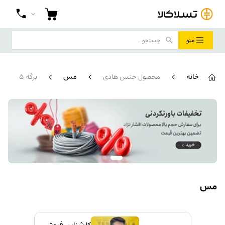
منو
خانه
محصول جنس هادی
مس
برگه 5
مس