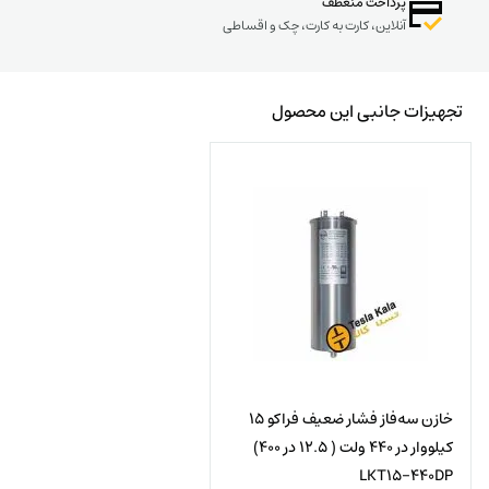
پرداخت منعطف
آنلاین، کارت به کارت، چک و اقساطی
تجهیزات جانبی این محصول
خازن سه‌فاز فشار ضعیف فراکو 15
کیلووار در 440 ولت ( 12.5 در 400)
LKT15-440DP