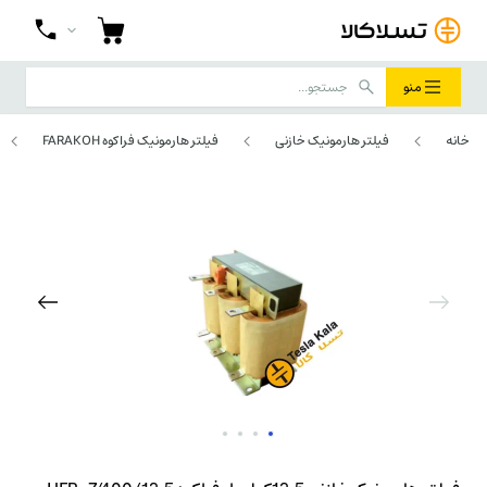
منو
خانه
فیلتر هارمونیک خازنی
فیلتر هارمونیک فراکوه FARAKOH