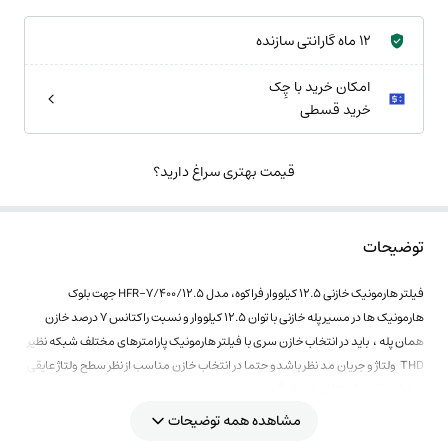
12 ماه گارانتی سازنده
امکان خرید با چِک
خرید قسطی
قیمت بهتری سراغ دارید؟
توضیحات
فیلتر هارمونیک خازنی 12.5 کیلووار فراكوه، مدل HFR-7/400/12.5 جهت بلوک
هارمونیک ها در مسیر پله خازنی با توان 12.5 کیلووار و نسبت راکتانس 7 درصد خازن
همان پله ، باید در انتخاب خازن سری با فیلتر هارمونیک پارامترهای مختلف شبکه نظیر
THD ولتاژ و جریان مد نظر باشدو حتما در انتخاب خازن مناسب از نظر سطح ولتاژ عایقی
و ظرفیت آن دقت کافی اعمال گردد
مشاهده همه توضیحات