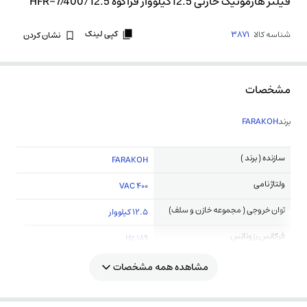
فیلتر هارمونیک خازنی 12.5کیلووار فراكوه HFR-7/400/12.5
کپی لینک
شناسه کالا
3871
نشان کردن
مشخصات
برند
FARAKOH
سازنده ( برند )
FARAKOH
ولتاژ نامی
400 VAC
توان خروجی ( مجموعه خازن و سلف)
12.5 کیلووار
فرکانس رزونانس
189 Hz
مشاهده همه مشخصات