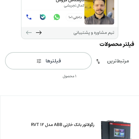
کارشناس فروش
کمال تجریشی
داخلی 101
تیم مشاوره و پشتیبانی
فیلترها
1 محصول
رگولاتور بانک خازنی ABB مدل RVT 12