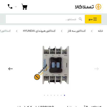
منو
خانه
کنتاکتور سه فاز
کنتاکتور هیوندای HYUNDAI
کنتاکتور 9 آمپر هیوندای بوبین 220VAC توان 4 کیلووات مدل HGCB