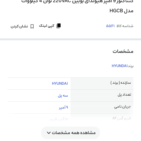
کنتاکتور 9 آمپر هیوندای بوبین 220VAC توان 4 کیلووات
مدل HGCB
کپی لینک
شناسه کالا
5561
نشان کردن
مشخصات
برند
HYUNDAI
سازنده ( برند )
HYUNDAI
تعداد پل
سه پل
جریان نامی
9 آمپر
فریم آمپر AF
18 آمپر فریم
مشاهده همه مشخصات