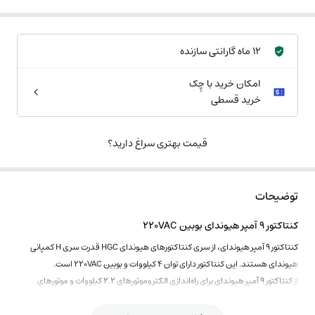
12 ماه گارانتی سازنده
امکان خرید با چِک
خرید قسطی
قیمت بهتری سراغ دارید؟
توضیحات
کنتاکتور 9 آمپر هیوندای بوبین 220VAC
کنتاکتور 9 آمپر هیوندای، از سری کنتاکتورهای هیوندای HGC قدرت سری H کمپانی
هیوندای هستند. این کنتاکتور دارای توان 4 کیلووات و بوبین 220VAC است.
از کنتاکتور 9 آمپر هیوندای برای راه‌اندازی الکتروموتورهای 2.2 کیلووات و موتورهای
کوچک تک فاز استفاده می‌شود.
این کنتاکتورها در 8 فریم موجود هستند که از لحاظ شکل ظاهری و ساختار کلی چهار