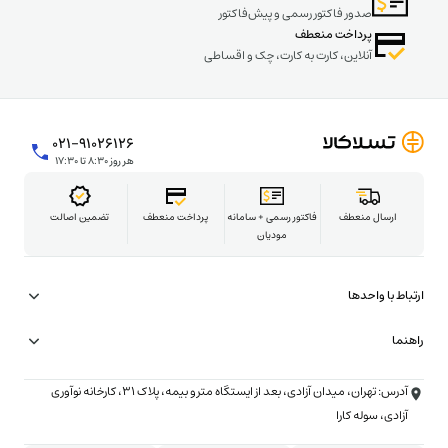
صدور فاکتور رسمی و پیش‌فاکتور
پرداخت منعطف
آنلاین، کارت به کارت، چک و اقساطی
۰۲۱-۹۱۰۲۶۱۲۶
هر روز ۸:۳۰ تا ۱۷:۳۰
ارسال منعطف
فاکتور رسمی + سامانه
پرداخت منعطف
تضمین اصالت
مودیان
ارتباط با واحدها
همکاری در تامین
راهنما
شتاب‌دهنده تسلاکالا
شرایط ارسال فوری (۳ ساعته)
آدرس: تهران، میدان آزادی، بعد از ایستگاه مترو بیمه، پلاک ۳۱، کارخانه نوآوری
تبلیغات و همکاری تجاری
شرایط خرید با چک
آزادی، سوله کارا
همکاری در خبرنامه
روش خرید قسطی