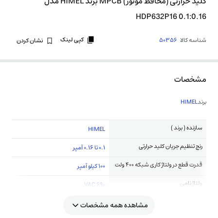
کلید حرارتی (محافظ موتور) MPCB برند HIMEL مدل
0.1:0.16 HDP632P16
کپی لینک
شناسه کالا
50356
نشان کردن
مشخصات
برند
HIMEL
سازنده ( برند )
HIMEL
رنج تنظیم جریان کلید حرارتی
0.1 تا 0.16 آمپر
قدرت قطع در ولتاژ کاری شبکه 400 ولت
100 کیلو آمپر
ولتاژ نامی
690 VAC
مشاهده همه مشخصات