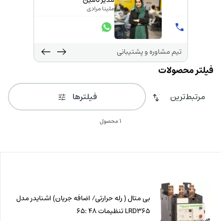
کارشناس تامین
محمدحسن ترابی
تیم مشاوره و پشتیبانی
فیلترها
1 محصول
بی متال ( رله حرارتی/ اضافه جریان) اشنایدر مدل
LRD365 تنظیمات 48 :65