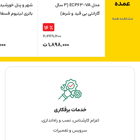
عمده
مدل ECP63-VA (3 سال
گارانتی بی قید و شرط)
باتری لیتیوم فسفات 50wh
مشاهده همه
% ۱۶
۲,۲۴۹,۲۰۰
۱,۸۹۸,۰۰۰
ت
۰۰۰
خدمات برقکاری
اعزام کارشناس، نصب و راه‌اندازی،
سرویس و تعمیرات