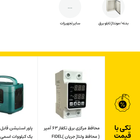
بدنه/مونتاژ تابلو برق
سایر تجهیزات
تکی با
محافظ مرکزی برق تکفاز 63 آمپر
پاور استیشن قابل
قیمت
( محافظ ولتاژ جریان )FIDEL
یک کیلووات اسمی ( 