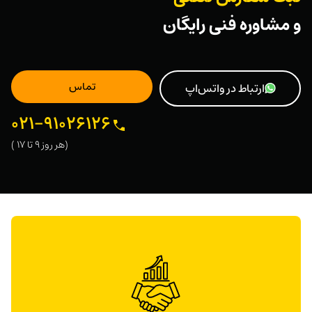
و
مشاوره فنی رایگان
تماس
ارتباط در واتس‌اپ
021-91026126
(هر ‌روز 9 تا 17 )