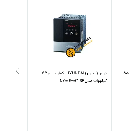
درایو (اینورتر) HYUNDAI سه فاز، توان 55
درایو (اینورتر) HYUNDAI تکفاز، توان 2.2
کیلووات مدل N700E-022SF