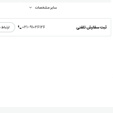
سایر مشخصات
021-91026126
ثبت سفارش تلفنی
ارتباط 