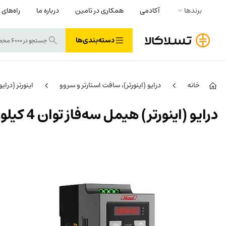
برندها
آکادمی
همکاری در تامین
درباره ما
راه‌های 
دسته‌بندی‌ها
خانه
درایو (اینورتر)، سافت استارتر و سروو
اینورتر (درای
درایو (اینورتر) هیمل سه‌فاز توان 4 کیلووات مدل HAVBA4T0040G سری BASIC