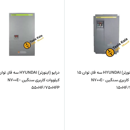
درایو (اینورتر) HYUNDAI سه فاز، توان 15
کیلووات کاربری سنگین N700E-
کیلووات کاربری سنگین N700E-
550HF/750HFP
150HF/