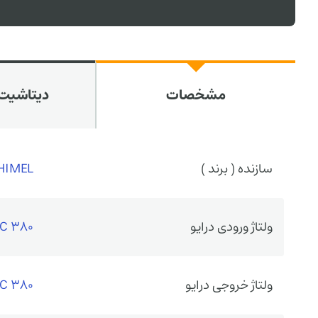
مشخصات
دیتاشیت 
سازنده ( برند )
HIMEL
ولتاژ ورودی درایو
380 VAC سه فاز
ولتاژ خروجی درایو
380 VAC سه فاز