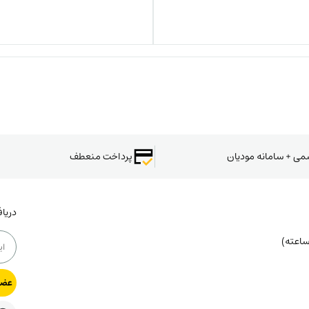
سمی + سامانه مودیان
پرداخت منعطف
دریا
عضو