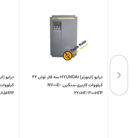
درایو (اینورتر) HYUNDAI تکفاز، توان 0.37
درایو (اینورتر) HYUNDAI سه فاز، توان 22
کیلووات کاربری سنگین N700E-
185HFP
220HF/300HFP