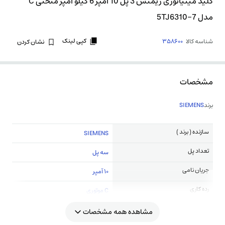
کلید مینیاتوری زیمنس 3 پل 10 آمپر 6 کیلو آمپر منحنی C
مدل 5TJ6310-7
کپی لینک
شناسه کالا
358600
نشان کردن
مشخصات
برند
SIEMENS
سازنده ( برند )
SIEMENS
تعداد پل
سه پل
جریان نامی
10 آمپر
رده کاری
C موتوری
مشاهده همه مشخصات