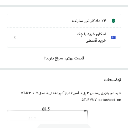
24 ماه گارانتی سازنده
امکان خرید با چِک
خرید قسطی
قیمت بهتری سراغ دارید؟
توضیحات
کلید مینیاتوری زیمنس 3 پل 10 آمپر 6 کیلو آمپر منحنی C مدل 5TJ6310-7
5TJ63107_datasheet_en