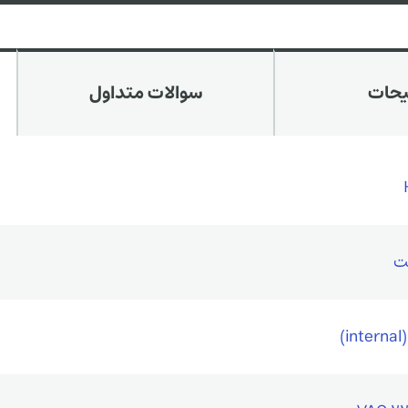
یحات
سوالات متداول
ت
i)