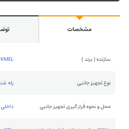
مشخصات
توض
سازنده ( برند )
HIMEL
نوع تجهیز جانبی
رله شن
محل و نحوه قرار گیری تجهیز جانبی
داخلی (nternal