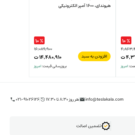
هیوندای، 1600 آمپر الکترونیکی
% ۱۰
% ۱۰
۱۶,۰۸۹,۹۰۰
۴,۸۶۳,
قیمت
افزودن به سبد
۴,۳
ت
۱۴,۴۸۰,۹۱۰
ت
قیمت
اصلی:
یمت:
امروز
بروزرسانی قیمت:
امروز
فعلی:
۲,۵۴۴,۲۰۰
ت
۲,۲۸۹,۷۸۰
ت.
بود.
info@teslakala.com
هر روز ۸:۳۰ تا ۱۷:۳۰
۰۲۱-۹۱۰۲۶۱۲۶
تضمین اصالت