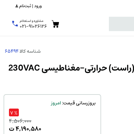
ورود | ثبت‌نام
مشاوره و استعلام
۰۲۱-۹۱۰۲۶۱۲۶
شناسه کالا
65494
رله شنت جهت کلید اتوماتیک MCCB کامپکت قابل تنظیم هیمل 250 آمپربدنه (راست) حرارتی-مغناطیسی 230VAC
بروزرسانی قیمت:
امروز
% ۷
۴,۵۰۶,۰۰۰
قیم
۴,۱۹۰,۵۸۰
ت