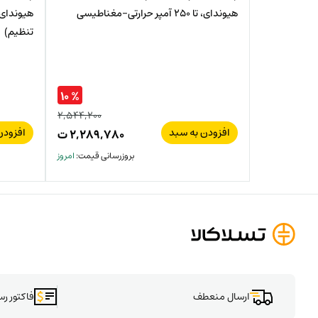
هیوندای، تا 250 آمپر حرارتی-مغناطیسی
تنظیم)
% ۱۰
۲,۵۴۴,۲۰۰
افزودن به سبد
افزودن
۲,۲۸۹,۷۸۰
ت
بروزرسانی قیمت:
امروز
ارسال منعطف
فاکتور ر