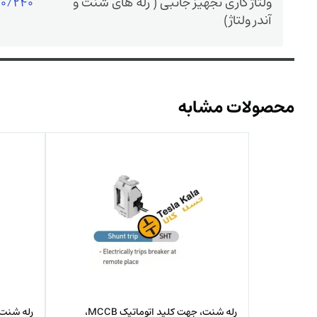
ولتاژ کاری تجهیز جانبی ( رله های شنت و
/240 VAC
آندر ولتاژ)
محصولات مشابه
رله شنت، جهت کلید اتوماتیک MCCB،