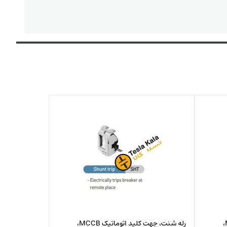
رله شنت، جهت کلید اتوماتیک MCCB،
رله شنت، جهت کلید اتوماتیک MCCB،