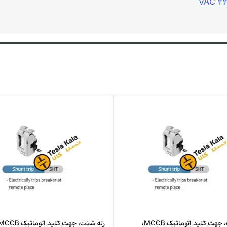
220
رله شنت، جهت کلید اتوماتیک MCCB،