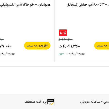
هیوندای،300 تا 800آمپر حرارتی(غیرقابل
هیوندای،1000و 1250 آمپر الکترونیکی
% ۱۰
۴۰۰
۴,۴۹۰,۴۰۰
 به سبد
افزودن به سبد
۴,۰۴۱,۳۶۰
ت
۷۷,۰۶۰
بروزرسانی قیمت:
امروز
بروزرسانی ق
سمی + سامانه مودیان
پرداخت منعطف