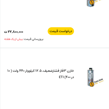
درخواست قیمت
۲۲,۸۰۰,۰۰۰
ت
بروزرسانی قیمت:
بیش از یک هفته
خازن 3فاز فشارضعیف، 12.5 کیلووار 440 ولت ( 10
در 400) ETI