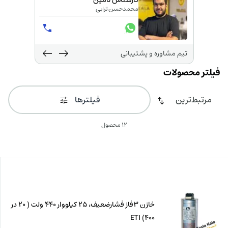
روش
کارشناس تامین
محمدحسن ترابی
تیم مشاوره و پشتیبانی
فیلترها
12 محصول
خازن 3فاز فشارضعیف، 25 کیلووار 440 ولت ( 20 در
400) ETI