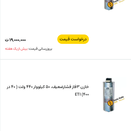
درخواست قیمت
۱۹,۰۰۰,۰۰۰
ت
بروزرسانی قیمت:
بیش از یک هفته
خازن 3فاز فشارضعیف، 50 کیلووار 440 ولت ( 40 در
400) ETI