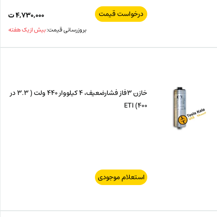
درخواست قیمت
۴,۷۳۰,۰۰۰
ت
بروزرسانی قیمت:
بیش از یک هفته
خازن 3فاز فشارضعیف، 4 کیلووار 440 ولت ( 3.3 در
400) ETI
استعلام موجودی