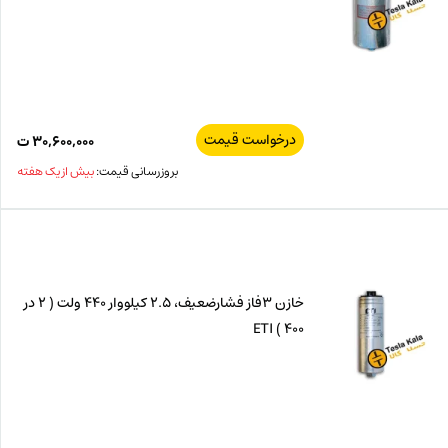
درخواست قیمت
۳۰,۶۰۰,۰۰۰
ت
بروزرسانی قیمت:
بیش از یک هفته
خازن 3فاز فشارضعیف، 2.5 کیلووار 440 ولت ( 2 در
400 ) ETI