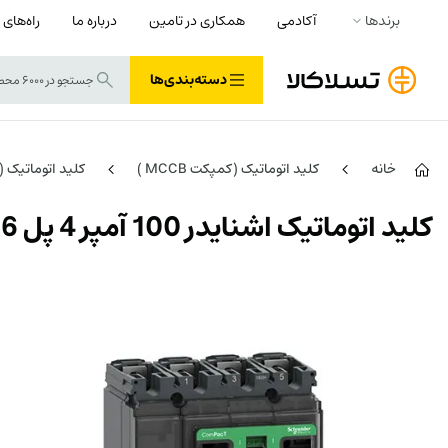
برندها
آکادمی
همکاری در تامین
درباره ما
راه‌های 
دسته‌بندی‌ها
خانه
کلید اتوماتیک (کمپکت MCCB )
کلید اتوماتیک (MCCB) اشنایدر SCHNEIDER
کلید اتوماتیک اشنایدر 100 آمپر 4 پل 36 کیلو آمپر قابل تنظیم C10F4TM100 دارای حفاظت جریان نشتی