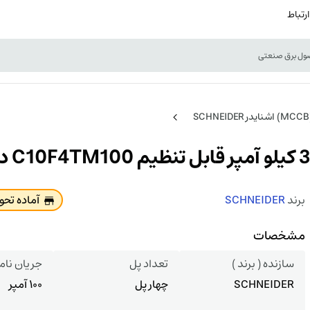
ارتباط
برند
SCHNEIDER
آماده تح
مشخصات
سازنده ( برند )
تعداد پل
جریان نام
SCHNEIDER
چهار پل
100 آمپر