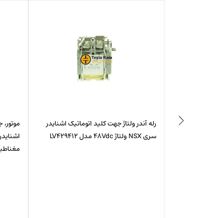
ماتیک اشنایدر
موتور، جهت کلید اتوماتیک MCCB،
رله آند
اشنایدر-سری NSX100-160 آمپر حرارتی-
سری NSX ولتاژ 220VAC مدل LV429407
مغناطیسی ولتاژ 220VAC