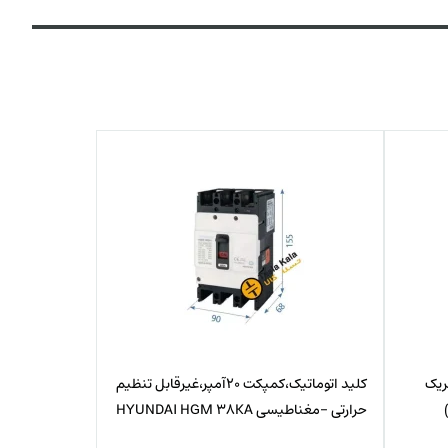
 الکتریک
کلید اتوماتیک،کمپکت 20آمپر،غیرقابل تنظیم
حرارتی -مغناطیسی HYUNDAI HGM 38KA