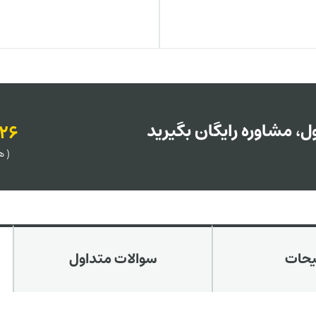
، مشاوره رایگان بگیرید
126
( هر روز
یحات
سوالات متداول