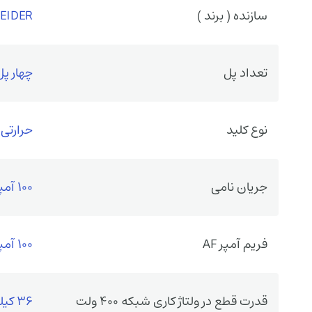
سازنده ( برند )
EIDER
تعداد پل
چهار پل
نوع کلید
حرارتی
جریان نامی
100 آمپر
فریم آمپر AF
100 آمپر فریم
قدرت قطع در ولتاژ کاری شبکه 400 ولت
36 کیلو آمپر