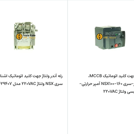
ر ولتاژ جهت کلید اتوماتیک اشنایدر
رله شنت MX جهت کلید اتوماتیک ا
سری NSX ولتاژ 220VAC