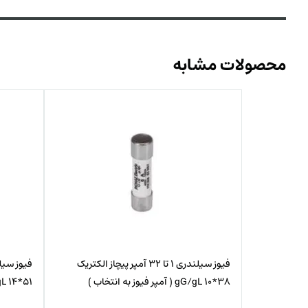
محصولات مشابه
فیوز سیلندری 1 تا 32 آمپر پیچاز الکتریک
38*10 gG/gL ( آمپر فیوز به انتخاب )
51*14 gG/gL ( آمپر فیوز به انتخاب )