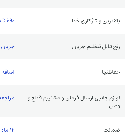
بالاترین ولتاژ کاری خط
690 VAC
رنج قابل تنظیم جریان
جریان حرارتی 
حفاظتها
اضافه ب
لوازم جانبی ارسال فرمان و مکانیزم قطع و
مراجعه
وصل
ضمانت
12 ماه گارانتی سازنده