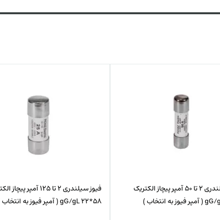
فیوز سیلندری 2 تا 50 آمپر پیچاز الکتریک
فیوز سیلندری 2 تا 125 آمپر پیچاز
58*22 gG/gL ( آمپر فیوز به انتخاب )