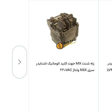
شنایدر
کنتاکت کمکی کلید اتوماتیک اشنایدر سری
NSX نشانگر تریپ، خطا و وضعیت کلید OF-
SD-SDE-SDV