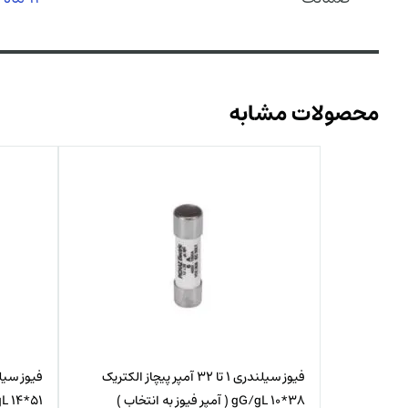
محصولات مشابه
فیوز سیلندری 1 تا 32 آمپر پیچاز الکتریک
38*10 gG/gL ( آمپر فیوز به انتخاب )
51*14 gG/gL ( آمپر فیوز به انتخاب )