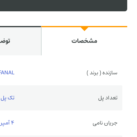
مشخصات
توض
سازنده ( برند )
FANAL
تعداد پل
تک پل
جریان نامی
4 آمپر