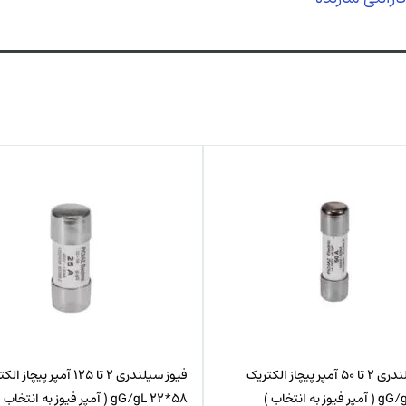
فیوز سیلندری 2 تا 50 آمپر پیچاز الکتریک
فیوز سیلندری 2 تا 125 آمپر پیچاز
58*22 gG/gL ( آمپر فیوز به انتخاب )