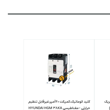
 الکتریک
کلید اتوماتیک،کمپکت 20آمپر،غیرقابل تنظیم
حرارتی -مغناطیسی HYUNDAI HGM 38KA