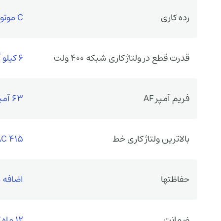
رده کاری
C موتوری
قدرت قطع در ولتاژ کاری شبکه 400 ولت
6 کیلو آمپر
فریم آمپر AF
63 آمپر فریم
بالاترین ولتاژ کاری خط
415 VAC
حفاظتها
اضافه ب
ضمانت
12 ماه گارانتی سازنده