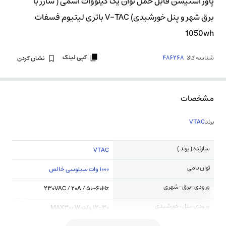
پاور استیشن قابل حمل توان یک کیلووات اسمی ( شارژ با
برق شهر و پنل خورشیدی) V-TAC باتری لیتیوم فسفات
1050wh
کپی لینک
شناسه کالا
486268
نشان کردن
مشخصات
برند
VTAC
سازنده ( برند )
VTAC
توان نامی
1000 وات سینوسی خالص
ورودی-برق-شهری
230VAC / 20A / 50–60Hz
ورودی-پنل-خورشیدی
12-30 ولت MAX300 W