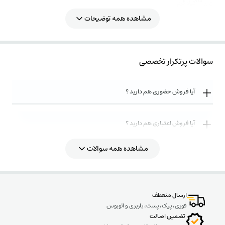
وزن 13کیلو گرم
شارژر وایرلس
مشاهده همه توضیحات
صفحه نمایشگر رنگی دیجیتال
ورودی پنل خورشیدی
طول عمر باتری 2000چرخه
سوالات پرتکرار تخصصی
مدت زمان شارژ شدن 1 ساعت
سال ساخت نیمه دوم 2025 (به دلیل طول عمر باتری مهم است )
دارای شارژر وایرلس
آیا فروش حضوری هم دارید ؟
دارای پورت های ؛یو اس بی 3 – یو اس بی4- تایپ 3
دارای دو عدد خروجی 220 ولت
آیا فروش اعتباری هم دارید ؟
دارای چراغ قوه
مقاومت در برابر ضربه
قابلیت پشتیبانی از پنل خورشیدی تا 300وات
مشاهده همه سوالات
روش های ارسال کالا به چه صورت میباشد ؟
قابلیت شارژ شدن با فندکی ماشین
دارای نمایشگر رنگی وضعیت دستگاه
ارسال منعطف
مجموعه ای از ، آداپتور و اینورتر و کنترل شارژر mppt جهت شارژ از طریق اتصال کابل
فوری، پیک، پست، باربری و اتوبوس
مستقیم به پنل خورشیدی
تضمین اصالت
تمامی این تجهیزات در یک دستگاه با ابعاد حدودی 35در 23 در 26 سانتی متر و وزن