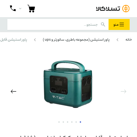
منو
خانه
پاور استیشن (مجموعه باطری، سانورتر و ups )
پاور استیشن قابل حمل توا