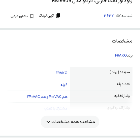
رگولاتور بانک خازنی، فراکو مدل RM9606
کپی لینک
شناسه کالا
3632
نشان کردن
مشخصات
برند
FRAKO
سازنده ( برند )
FRAKO
تعداد پله
6 پله
ولتاژ تغذیه
هم 400VAC و هم 240VAC
ولتاژ اندازه گیری
مشترک با تغذیه
مشاهده همه مشخصات