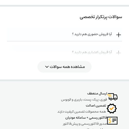
سازندگان برجسته رگولاتورهای میکروپرسسوری نیز می باشد که محصولات آن در کشور
ایران به خوبی توانسته نظر مهندسان مشاور و برقکاران را به خود جلب کند،این رگولاتور
سوالات پرتکرار تخصصی
نسبت به مدل های RM2106 و RM2112 دارای یک سری قابلیت های بیشتر و قابل
تنظیم و همچنین تنوع در ولتاژ تغذیه و اندازه گیری می باشد پیشنهاد میشود که قبل
از نصب و راه اندازی کاتالوگ و دستور العمل محصول را مطالعه فرمایید.
آیا فروش حضوری هم دارید ؟
لینک دانلود كاتالوگ فارسی رگولاتور فراكو RM9606
آیا فروش اعتباری هم دارید ؟
مشاهده همه سوالات
روش های ارسال کالا به چه صورت میباشد ؟
ارسال منعطف
فوری، پیک، پست، باربری و اتوبوس
تضمین اصالت
همه محصولات تضمین کیفیت دارند
فاکتور رسمی + سامانه مودیان
صدور فاکتور رسمی و پیش‌فاکتور