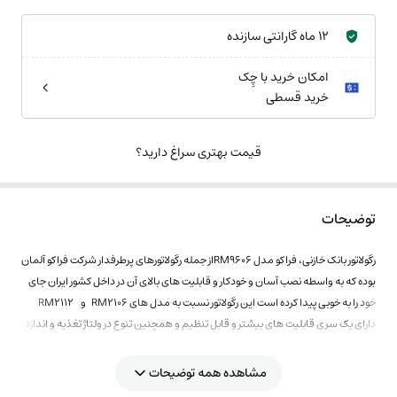
12 ماه گارانتی سازنده
امکان خرید با چِک
خرید قسطی
قیمت بهتری سراغ دارید؟
توضیحات
رگولاتور بانک خازنی، فراکو مدل RM9606از جمله رگولاتورهای پرطرفدار شرکت فراکو آلمان
بوده که به واسطه نصب آسان و خودکار و قابلیت های بالای آن در داخل کشور ایران جای
خود را به خوبی پیدا کرده است این رگولاتور نسبت به مدل های RM2106 و RM2112
دارای یک سری قابلیت های بیشتر و قابل تنظیم و همچنین تنوع در ولتاژ تغذیه و اندازه
گیری می باشد . برای بررسی این مدل و قبل از نصب و راه اندازی آن برروی بانک خازنی
پیشنهاد میشود حتما دستورالعمل و کاتالوگ مربوطه را مطالعه فرمایید
مشاهده همه توضیحات
شرکت فراکو آلمان به عنوان یکی از شرکتهای پیشرو در زمینه اصلاح ضریب قدرت ،از