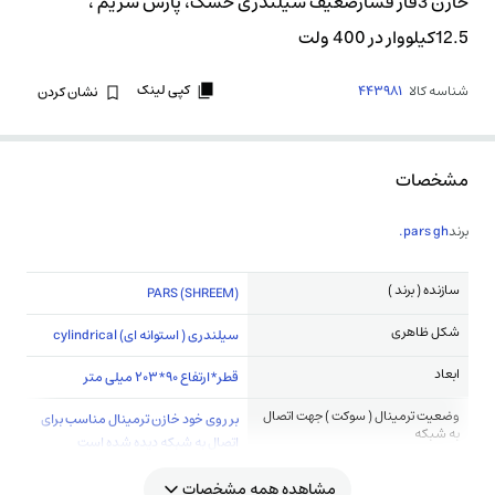
خازن 3فاز فشارضعیف سیلندری خشک، پارس شریم ،
12.5کیلووار در 400 ولت
کپی لینک
شناسه کالا
443981
نشان کردن
مشخصات
برند
pars gh.
سازنده ( برند )
(PARS (SHREEM
شکل ظاهری
سیلندری ( استوانه ای) cylindrical
ابعاد
قطر*ارتفاع 90*203 میلی متر
وضعیت ترمینال ( سوکت ) جهت اتصال
بر روی خود خازن ترمینال مناسب برای
به شبکه
اتصال به شبکه دیده شده است
مشاهده همه مشخصات