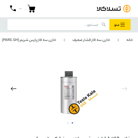
منو
خانه
خازن سه فاز فشار ضعیف
خازن سه فاز پارس شریم (PARS.GH)