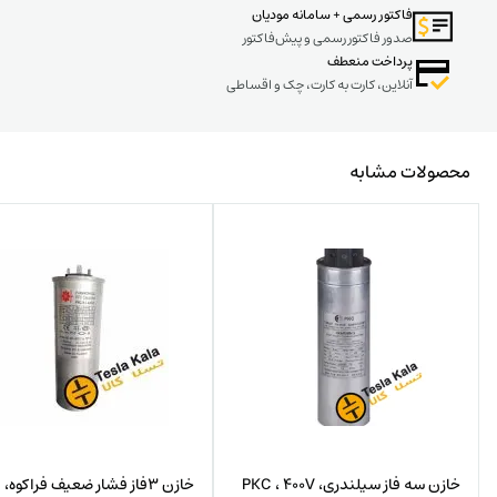
فاکتور رسمی + سامانه مودیان
صدور فاکتور رسمی و پیش‌فاکتور
پرداخت منعطف
آنلاین، کارت به کارت، چک و اقساطی
محصولات مشابه
خازن سه فاز سیلندری، PKC ، 400V
خا