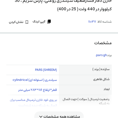
خازن 3فاز فشارضعیف سیلندری روغنی، پارس شریم ، 30
کیلووار در 440 ولت ( 25 در 400)
کپی لینک
شناسه کالا
11037
نشان کردن
مشخصات
برند
pars gh.
سازنده ( برند )
(PARS (SHREEM
شکل ظاهری
سیلندری ( استوانه ای) cylindrical
ابعاد
قطر*ارتفاع 116*283 میلی متر
وضعیت ترمینال ( سوکت ) جهت اتصال
بر روی خود خازن ترمینال مناسب برای
به شبکه
اتصال به شبکه دیده شده است
مشاهده همه مشخصات