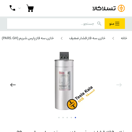
منو
خانه
خازن سه فاز فشار ضعیف
خازن سه فاز پارس شریم (PARS.GH)