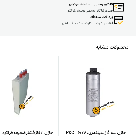
فاکتور رسمی + سامانه مودیان
صدور فاکتور رسمی و پیش‌فاکتور
پرداخت منعطف
آنلاین، کارت به کارت، چک و اقساطی
محصولات مشابه
خازن سه فاز سیلندری، PKC ، 400V
خا