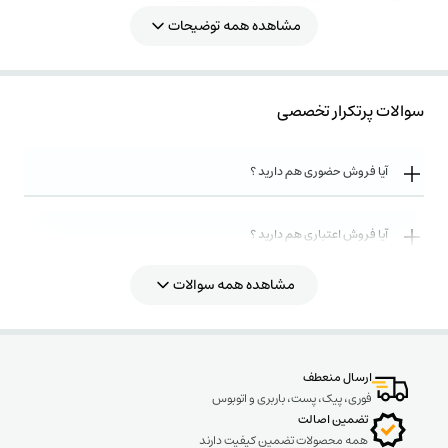
مدل محصول: BT-H300-R0440-S1R3
ظرفیت خازنی: 3x 199.04 میکرو فاراد
مشاهده همه توضیحات
جریان: 35.69 آمپر
سوالات پرتکرار تخصصی
آیا فروش حضوری هم دارید ؟
آیا فروش اعتباری هم دارید ؟
مشاهده همه سوالات
روش های ارسال کالا به چه صورت میباشد ؟
ارسال منعطف
فوری، پیک، پست، باربری و اتوبوس
تضمین اصالت
همه محصولات تضمین کیفیت دارند