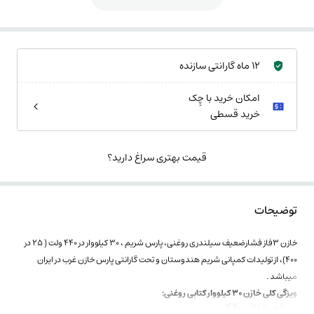
12 ماه گارانتی سازنده
امکان خرید با چِک
خرید قسطی
قیمت بهتری سراغ دارید؟
توضیحات
خازن 3فاز فشارضعیف سیلندری روغنی، پارس شریم ، 30 کیلووار در 440 ولت ( 25 در
400)، از تولیدات کمپانی شریم هندوستان و تحت گارانتی پارس خازن غرب در ایران
میباشد .
ویزگی کلی خازن 30 کیلووار کتابی روغنی:
سطح ولتاژ : 440