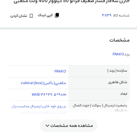
خازن سه‌فاز فشار ضعیف فراکو 50 کیلووار 400 ولت مکعبی
کپی لینک
شناسه کالا
3839
نشان کردن
مشخصات
برند
FRAKO
سازنده ( برند )
FRAKO
شکل ظاهری
مکعبی( باکس) (cubical (box
ابعاد
WHD 36*36.5*9 cm
وضعیت ترمینال ( سوکت ) جهت اتصال
بر روی خود خازن ترمینال مناسب برای
به شبکه
اتصال به شبکه دیده شده است
مشاهده همه مشخصات