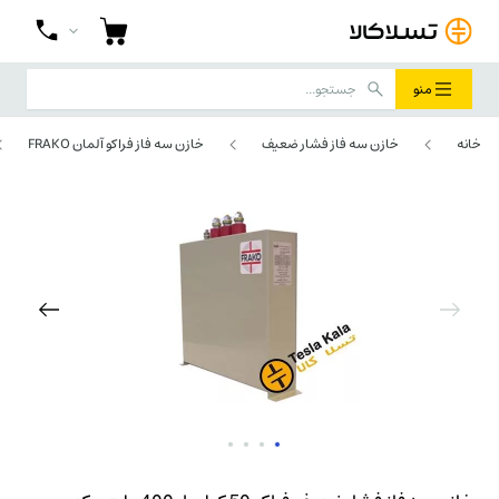
منو
خانه
خازن سه فاز فشار ضعیف
خازن سه فاز فراکو آلمان FRAKO