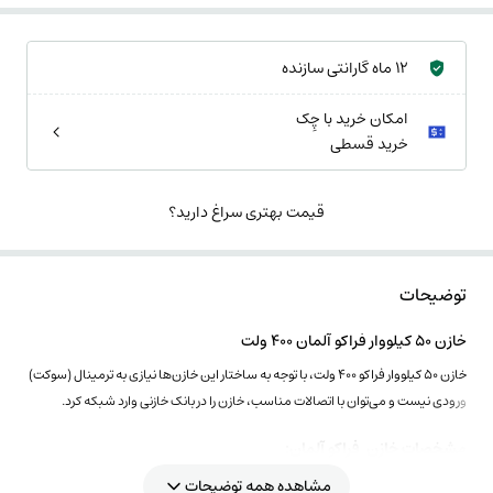
12 ماه گارانتی سازنده
امکان خرید با چِک
خرید قسطی
قیمت بهتری سراغ دارید؟
توضیحات
خازن 50 کیلووار فراکو آلمان 400 ولت
خازن 50 کیلووار فراکو 400 ولت، با توجه به ساختار این خازن‌ها نیازی به ترمینال (سوکت)
ورودی نیست و می‌توان با اتصالات مناسب، خازن را در بانک خازنی وارد شبکه کرد.
مشخصات خازن فراکو آلمان:
مدل مکعبی
مشاهده همه توضیحات