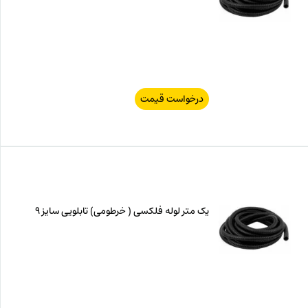
درخواست قیمت
یک متر لوله فلکسی ( خرطومی) تابلویی سایز 9