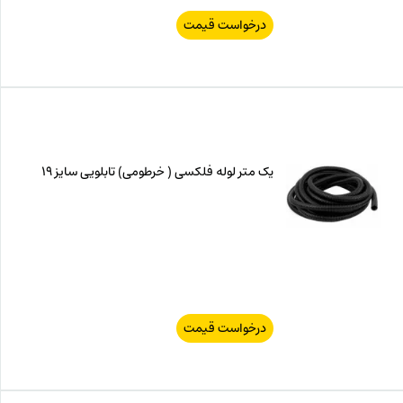
درخواست قیمت
یک متر لوله فلکسی ( خرطومی) تابلویی سایز 19
درخواست قیمت