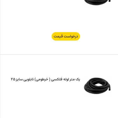
درخواست قیمت
یک متر لوله فلکسی ( خرطومی) تابلویی سایز 25