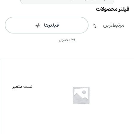
فیلترها
29 محصول
تست متغیر