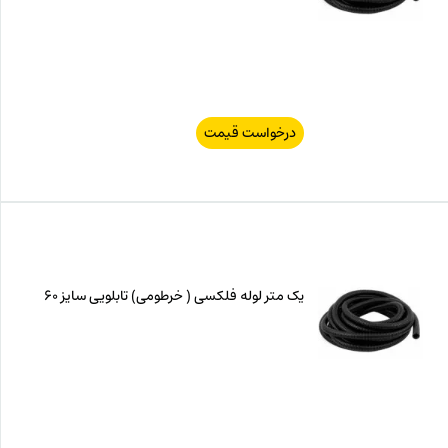
درخواست قیمت
یک متر لوله فلکسی ( خرطومی) تابلویی سایز 60