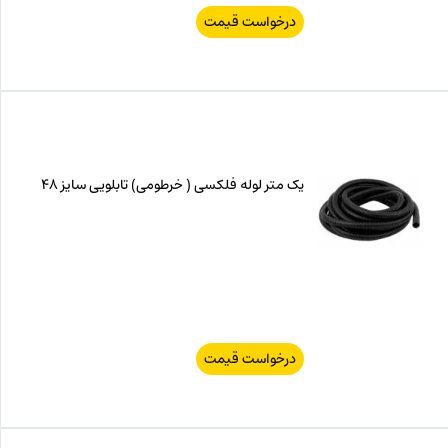
درخواست قیمت
یک متر لوله فلکسی ( خرطومی) تابلویی سایز 48
درخواست قیمت