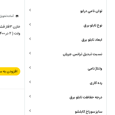
توان نامی درایو
آماده تحوی
نوع تابلو برق
ولت ( 2 در 400)
ابعاد تابلو برق
نسبت تبدیل ترانس جریان
ولتاژ نامی
افزودن به س
رده کاری
درجه حفاظت تابلو برق
سایز سوراخ کابلشو