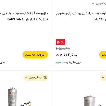
ل حضوری
از فشارضعیف سیلندری روغنی، پارس شریم
خازن سه فاز فشار ضعیف سیلندری
فانال 2.5 کیلووار PARS FANAL
% ۱۴
۶,۵۸۸,۹۰۰
قیمت
بد
افزودن به سبد
۵,۶۶۴,۶۰۰
ت
قیمت
اصلی:
بروزرسانی قیمت:
امروز
بروز
فعلی:
۶,۵۸۸,۹۰۰
ت
۵,۶۶۴,۶۰۰
ارسال فوری
ت.
بود.