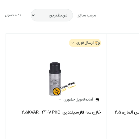
مرتب سازی:
21 محصول
ارسال فوری
آماده تحویل حضوری
خازن سه فاز فشار ضعیف خشک اپکاس آلمان، 2.5
خازن سه فاز سیلندری، 2.5KVAR , 440V PKC