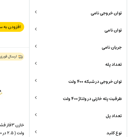
توان خروجی نامی
افزودن به س
توان نامی
جریان نامی
ارسال فوری
تعداد پله
توان خروجی در شبکه ۴۰۰ ولت
ظرفیت پله خازنی در ولتاژ ۴۰۰ ولت
تعداد پل
نوع کلید
ولت ( 2.5 در 400) مدل POLT44030