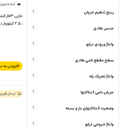
آماده تحوی
رینج تنظیم جریان
خازن 3ف
، 2.5 کیلووار در 440 ولت
جنس هادی
ولتاژ ورودی درایو
سطح مقطع نامی هادی
افزودن به س
ولتاژ تحریک رله
جریان نامی کنتاکتها
ارسال فوری
وضعیت کنتاکتهای باز و بسته
ولتاژ خروجی درایو