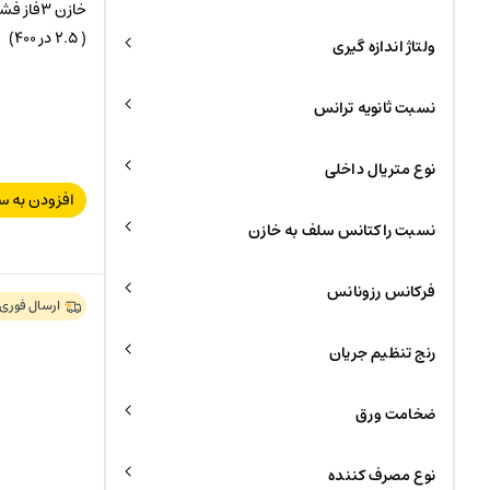
( 2.5 در 400)
ولتاژ اندازه گیری
نسبت ثانویه ترانس
نوع متریال داخلی
افزودن به س
نسبت راکتانس سلف به خازن
فرکانس رزونانس
ارسال فوری
رنج تنظیم جریان
ضخامت ورق
نوع مصرف کننده