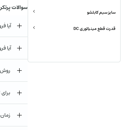
سوالات پرتکر
سایز سیم کابلشو
آیا ف
قدرت قطع مینیاتوری DC
آیا فر
روش ه
برای 
زمان 