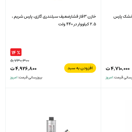
 خشک پارس
خازن 3فاز فشارضعیف سیلندری گازی، پارس شریم ،
2.5 کیلووار در 440 ولت
% ۱۴
۵,۷۳۰,۳۰۰
قیمت
افزودن به سبد
۴,۷۱۰,۰۰۰
ت
۴,۹۲۶,۸۰۰
ت
قیمت
اصلی:
رسانی قیمت:
امروز
بروزرسانی قیمت:
امروز
فعلی:
۰,۳۰۰
ت
۶,۸۰۰
ت.
بود.