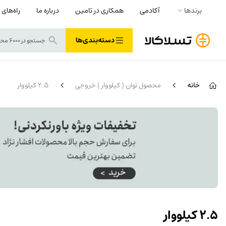
برندها
آکادمی
همکاری در تامین
درباره ما
راه‌های 
دسته‌بندی‌ها
خانه
محصول توان ( کیلووار ) خروجی
2.5 کیلووار
2.5 کیلووار