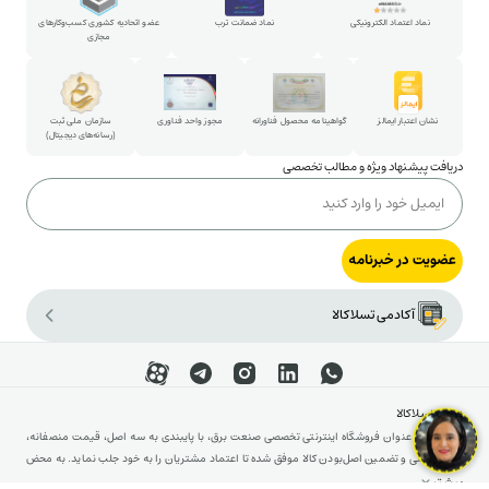
پارتنرشیپ
نماد اعتماد الکترونیکی
نماد ضمانت ترب
عضو اتحادیه کشوری کسب‌وکارهای
مجازی
شکایات و پیشنهادات
ارتباط با مدیرعامل
نشان اعتبار ایمالز
گواهینامه محصول فناورانه
مجوز واحد فناوری
سازمان ملی ثبت
(رسانه‌های دیجیتال)
دریافت پیشنهاد ویژه و مطالب تخصصی
عضویت در خبرنامه
آکادمی تسلاکالا
درباره تسلاکالا
تسلاکالا به عنوان فروشگاه اینترنتی تخصصی صنعت برق، با پایبندی به سه اصل، قیمت منصفانه،
مشاوره فنی و تضمین اصل‌بودن کالا موفق شده تا اعتماد مشتریان را به خود جلب نماید. به محض
ورود به سایت تسلاکالا با دنیایی از تجهیزات رو به رو می‌شوید! تسلاکالا مثل یک نمایشگاه فنی با
بیشتر