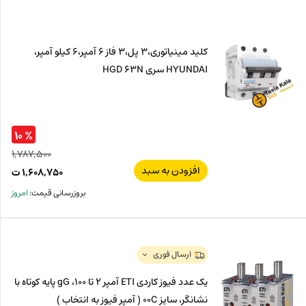
کلید مینیاتوری،3 پل،3 فاز 6 آمپر،6 کیلو آمپر،
HYUNDAI سری HGD 63N
% ۱۰
۱,۷۸۷,۵۰۰
افزودن به سبد
قیم
۱,۶۰۸,۷۵۰
ت
اصل
قیم
بروزرسانی قیمت:
امروز
فعل
۵۰۰
ت
۷۵۰
ت.
بود.
ارسال فوری
یک عدد فیوز کاردی ETI آمپر 2 تا 100، gG پایه کوتاه با
نشانگر، سایز 00C ( آمپر فیوز به انتخاب )