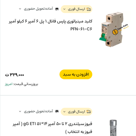
آماده تحویل حضوری
ارسال فوری
کلید مینیاتوری پارس فانال 1 پل 6 آمپر 6 کیلو آمپر
PFN-61-C6
افزودن به سبد
۳۲۹,۰۰۰
ت
بروزرسانی قیمت:
امروز
آماده تحویل حضوری
ارسال فوری
فیوز سیلندری 2 تا 50 آمپر gG ETI 51*14 ( آمپر
فیوز به انتخاب )