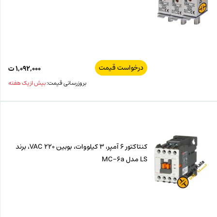
درخواست قیمت
۱,۰۹۲,۰۰۰
ت
بروزرسانی قیمت:
بیش از یک هفته
کنتاکتور 6 آمپر، 3 کیلووات، بوبین VAC 220، برند
LS مدل MC-6a