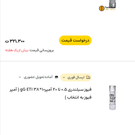
درخواست قیمت
۳۲۱,۳۰۰
ت
بروزرسانی قیمت:
بیش از یک هفته
آماده تحویل حضوری
ارسال فوری
فیوز سیلندری 0.5 تا 20 آمپرgG ETI 38*10 ( آمپر
فیوز به انتخاب )