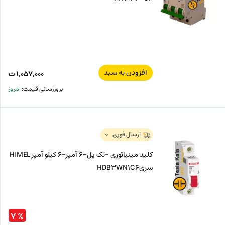
افزودن به سبد
۱,۰۵۷,۰۰۰
ت
بروزرسانی قیمت:
امروز
ارسال فوری
کلید مینیاتوری -تک پل-6 آمپر-6 کیلو آمپر HIMEL
سریHDB3WN1C6
% ۷