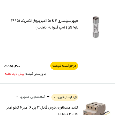
فیوز سیلندری 2 تا 50 آمپر پیچاز الکتریک 51*14
gG/gL ( آمپر فیوز به انتخاب )
درخواست قیمت
۱۵۶,۲۰۰
ت
بروزرسانی قیمت:
بیش از یک هفته
آماده تحویل حضوری
ارسال فوری
کلید مینیاتوری پارس فانال 3 پل 6 آمپر 6 کیلو آمپر
PFN-63-C6