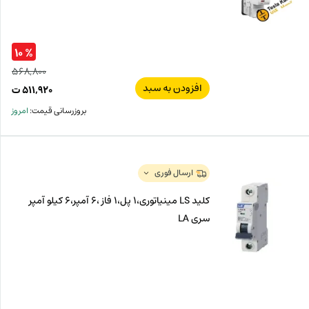
% ۱۰
۵۶۸,۸۰۰
افزودن به سبد
قیم
۵۱۱,۹۲۰
ت
اصل
قیم
بروزرسانی قیمت:
امروز
فعل
۸۰۰
ت
۹۲۰
ت.
بود.
ارسال فوری
کلید LS مینیاتوری،1 پل،1 فاز ،6 آمپر،6 کیلو آمپر
سری LA