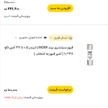
۴۸۰,۰۰۰
افزودن به سبد
قیم
۴۴۶,۴۰۰
ت
اصل
قیم
بروزرسانی قیمت:
امروز
فعل
۰۰۰
ت
۴۰۰
ت.
بود.
آماده تحویل حضوری
ارسال فوری
فیوز سیلندری برند LINDER لیندر 0.5 تا 32 آمپر gG
10*38 ( آمپر فیوز به انتخاب )
درخواست قیمت
۱۰۰,۰۰۰
ت
بروزرسانی قیمت:
بیش از یک هفته