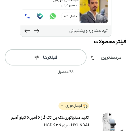
کارشناس فروش
محسن کیانی
داخلی 104
تیم مشاوره و پشتیبانی
فیلترها
48 محصول
ارسال فوری
کلید مینیاتوری،تک پل،تک فاز 6 آمپر،6 کیلو آمپر،
HYUNDAI سری HGD 63N