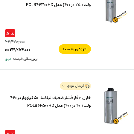
ولت ( 25 در 400) مدل POLB44300HD
% ۵
۲۴,۴۷۸,۰۰۰
افزودن به سبد
قیم
۲۳,۲۵۴,۰۰۰
ت
اصل
قیم
بروزرسانی قیمت:
امروز
فعل
۰۰۰
ت
۰۰۰
ت.
بود.
ارسال فوری
خازن 3فاز فشار ضعیف لیفاسا، 50 کیلووار در 440
ولت ( 40 در 400) مدل POLB44500HD