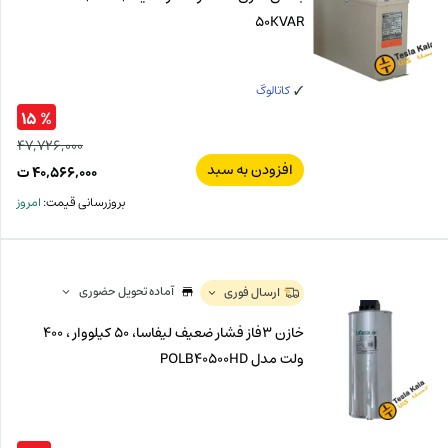
50KVAR
کاتالوگ
% ۱۵
۴۷,۷۲۶,۰۰۰
افزودن به سبد
قیم
۴۰,۵۶۶,۰۰۰
ت
اصل
قیم
بروزرسانی قیمت:
امروز
فعل
۰۰۰
ت
۰۰۰
ت.
بود.
آماده تحویل حضوری
ارسال فوری
خازن 3فاز فشار ضعیف لیفاسا، 50 کیلووار ، 400
ولت مدل POLB40500HD