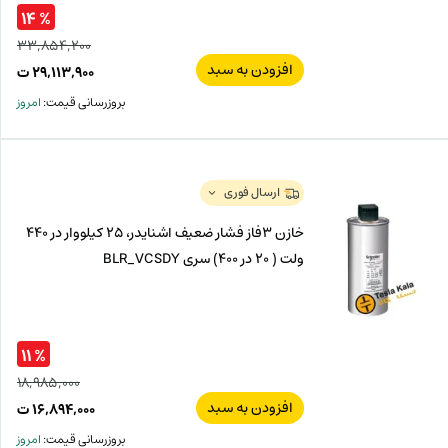
% ۱۴
۳۳,۸۵۴,۲۰۰
افزودن به سبد
قیم
۲۹,۱۱۳,۹۰۰
ت
اصل
قیم
بروزرسانی قیمت:
امروز
فعل
۲۰۰
ت
۹۰۰
ت.
بود.
ارسال فوری
خازن 3فاز فشار ضعیف اشنایدر، 25 کیلووار در 440
ولت ( 20 در 400) سری BLR_VCSDY
% ۱۱
۱۸,۹۸۵,۰۰۰
افزودن به سبد
قیم
۱۶,۸۹۴,۰۰۰
ت
اصل
قیم
بروزرسانی قیمت:
امروز