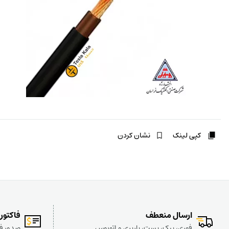
کپی لینک
نشان کردن
ارسال منعطف
فاکتور
فوری، پیک، پست، باربری و اتوبوس
صدور فا