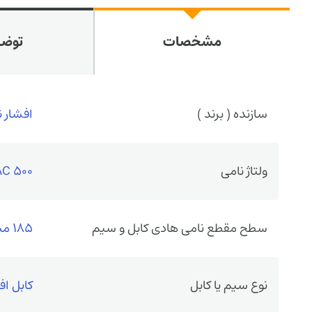
مشخصات
توض
سازنده ( برند )
افشار ن
ولتاژ نامی
500 VAC
سطح مقطع نامی هادی کابل و سیم
185 میلی‌متر مربع دو روکشه (185 * 1)
نوع سیم یا کابل
کابل ا