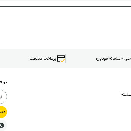
سمی + سامانه مودیان
پرداخت منعطف
دریا
عضو