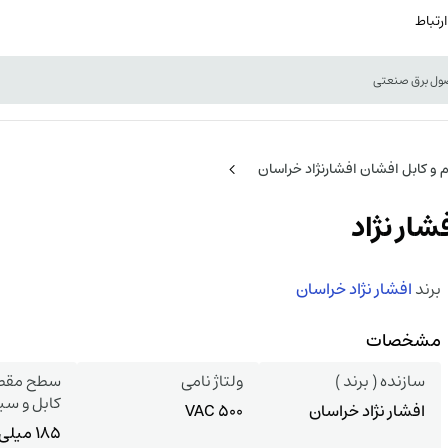
ارتباط
 و کابل افشان افشارنژاد خراسان
برند
افشار نژاد خراسان
مشخصات
سازنده ( برند )
ولتاژ نامی
سطح مقطع
کابل و سی
افشار نژاد خراسان
500 VAC
185 میل