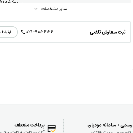
روکشه (185 * 1)
سایر مشخصات
021-91026126
ثبت سفارش تلفنی
ارتباط 
 رسمی + سامانه مودیان
پرداخت منعطف
کتور رسمی و پیش‌فاکتور
آنلاین، کارت به کارت، چک 