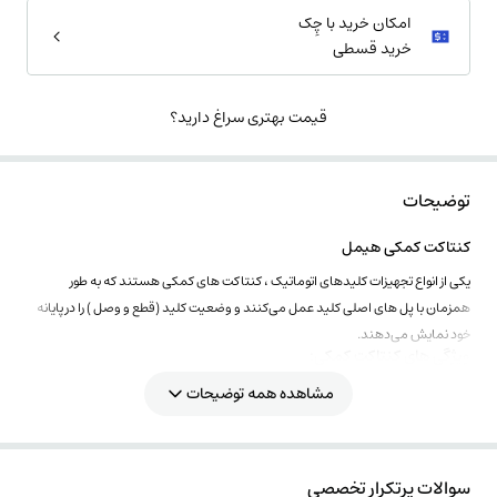
امکان خرید با چِک
خرید قسطی
قیمت بهتری سراغ دارید؟
توضیحات
کنتاکت کمکی هیمل
یکی از انواع تجهیزات کلیدهای اتوماتیک ، کنتاکت های کمکی هستند که به طور
همزمان با پل های اصلی کلید عمل می‌کنند و وضعیت کلید (قطع و وصل ) را در پایانه
خود نمایش می‌دهند.
ویژگی های کنتاکت کمکی:
جریان بدنه:250 آمپر
مشاهده همه توضیحات
سری: HDM3250OF21K1BL
نوع کلید:غیر قابل تنظیم
سوالات پرتکرار تخصصی