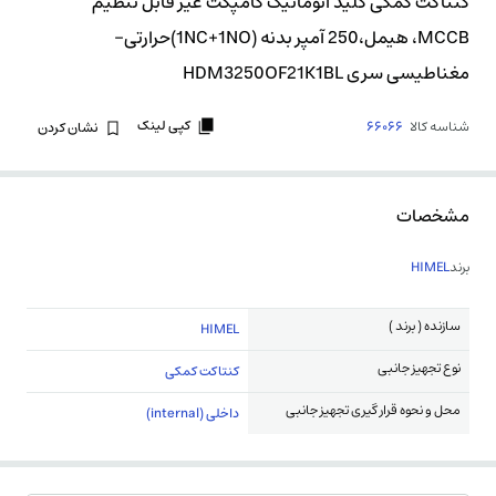
کنتاکت کمکی کلید اتوماتیک کامپکت غیر قابل تنظیم
MCCB، هیمل،250 آمپر بدنه (1NC+1NO)حرارتی-
مغناطیسی سری HDM3250OF21K1BL
کپی لینک
شناسه کالا
66066
نشان کردن
مشخصات
برند
HIMEL
سازنده ( برند )
HIMEL
نوع تجهیز جانبی
کنتاکت کمکی
محل و نحوه قرار گیری تجهیز جانبی
داخلی (internal)