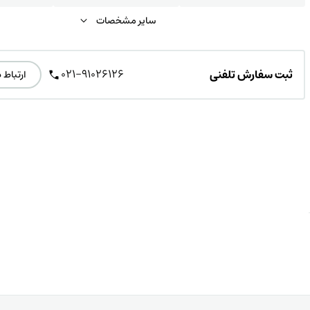
سایر مشخصات
021-91026126
ثبت سفارش تلفنی
ارتباط 