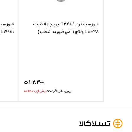
فیوز سیلندری 1 تا 32 آمپر پیچاز الکتریک
38*10 gG/gL ( آمپر فیوز به انتخاب )
51*14 gG/gL ( آمپر فیوز به انتخاب )
۱۰۲,۳۰۰
ت
بروزرسانی قیمت:
بیش از یک هفته