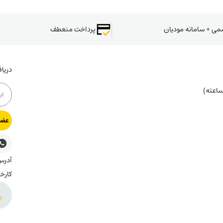
سمی + سامانه مودیان
پرداخت منعطف
دریا
عضو
کارخا