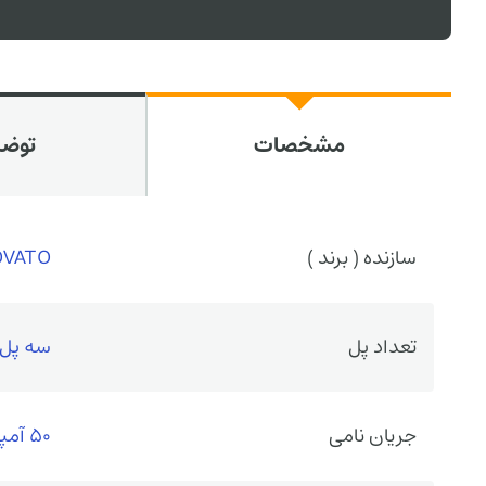
مشخصات
توض
سازنده ( برند )
OVATO
تعداد پل
سه پل
جریان نامی
50 آمپر