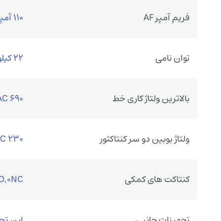
فریم آمپر AF
110 آمپر فریم
توان نامی
22 کیلووات
بالاترین ولتاژ کاری خط
690 VAC
ولتاژ بوبین دو سر کنتاکتور
230 VAC
کنتاکت های کمکی
O,0NC
تجهیزات جانبی
این تجه