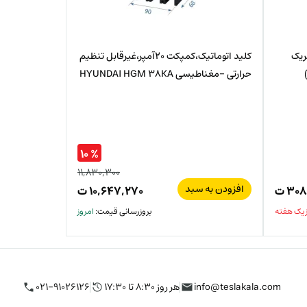
 الکتریک
کلید اتوماتیک،کمپکت 20آمپر،غیرقابل تنظیم
حرارتی -مغناطیسی HYUNDAI HGM 38KA
% ۱۰
۱۱,۸۳۰,۳۰۰
قیمت
افزودن به سبد
۳۰۸
ت
۱۰,۶۴۷,۲۷۰
ت
قیمت
اصلی:
 یک هفته
بروزرسانی قیمت:
امروز
فعلی:
۱۱,۸۳۰,۳۰۰
ت
۱۰,۶۴۷,۲۷۰
ت.
بود.
info@teslakala.com
هر روز ۸:۳۰ تا ۱۷:۳۰
۰۲۱-۹۱۰۲۶۱۲۶