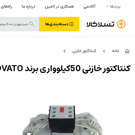
برندها
آکادمی
همکاری در تامین
درباره ما
راه‌های 
دسته‌بندی‌ها
خانه
کنتاکتور خازنی
کنتاکتور خازنی 50کیلوواری برند LOVATO مدل BFK8000A230