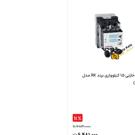
کنتاکتور خازنی 15 کیلوواری برند RK مدل
% ۱۱
۷,۲۸۳,۰۰۰
۶,۴۸۱,۰۰۰
ت