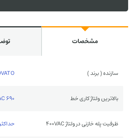
مشخصات
توض
سازنده ( برند )
OVATO
بالاترین ولتاژ کاری خط
690 VAC
ظرفیت پله خازنی در ولتاژ 400VAC
حداکثر 50 کیلووا