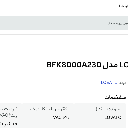
ارتباط
برند
LOVATO
مشخصات
سازنده ( برند )
بالاترین ولتاژ کاری خط
ظرفیت پله
ولتاژ 400VAC
690 VAC
LOVATO
حداکثر 50 کیلووار