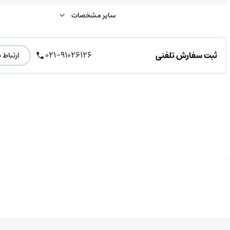
سایر مشخصات
021-91026126
ثبت سفارش تلفنی
ارتباط 