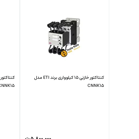
کنتاکتور خازنی 15 کیلوواری برند ETI مدل
CNNK15
CNNK15
۵,۸۰۰,۰۰۰
ت