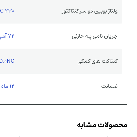
ولتاژ بوبین دو سر کنتاکتور
230 VAC
جریان نامی پله خازنی
72 آمپر
کنتاکت های کمکی
O,0NC
ضمانت
12 ماه گارانتی سازنده
محصولات مشابه