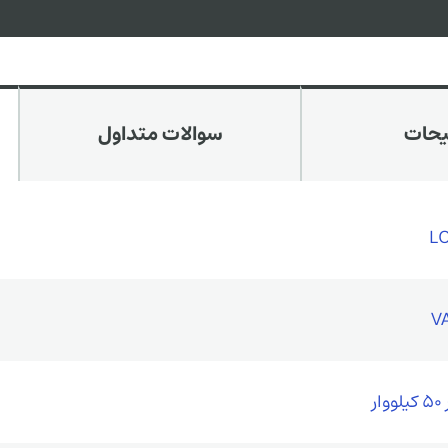
یحات
سوالات متداول
L
ر