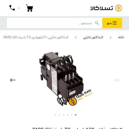
منو
خانه
کنتاکتور خازنی
کنتاکتور خازنی 20 کیلوواری TC با برند PARS.GH