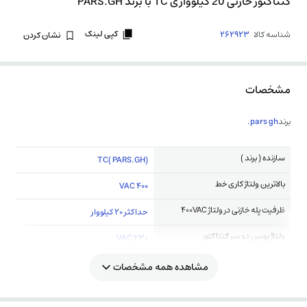
کنتاکتور خازنی 20 کیلوواری TC با برند PARS.GH
کپی لینک
شناسه کالا
262923
نشان کردن
مشخصات
برند
pars gh.
سازنده ( برند )
TC( PARS.GH)
بالاترین ولتاژ کاری خط
400 VAC
ظرفیت پله خازنی در ولتاژ 400VAC
حداکثر 20 کیلووار
ولتاژ بوبین دو سر کنتاکتور
230 VAC
مشاهده همه مشخصات