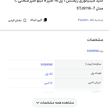
کلید مینیاتوری زیمنس 1 پل 16 آمپر 6 کیلو آمپر منحنی C
مدل 5TJ6116-7
کپی لینک
شناسه کالا
358570
نشان کردن
مشخصات
برند
SIEMENS
سازنده ( برند )
SIEMENS
تعداد پل
تک پل
جریان نامی
16 آمپر
رده کاری
C موتوری
مشاهده همه مشخصات