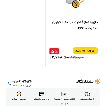
خازن تکفاز فشار ضعیف 2.5 کیلووار
،400 ولت، PKC
افزودن به سبد
% ۱۵
۲,۷۶۸,۵۰۰
۳,۲۵۸,۰۰۰
ت
قیمت
قیمت
اصلی:
فعلی:
۲,۷۶۸,۵۰۰
۳,۲۵۸,۰۰۰
ت
ت.
۰۲۱-۹۱۰۲۶۱۲۶
هر روز ۸:۳۰ تا ۱۷:۳۰
بود.
ارسال منعطف
فاکتور رسمی + سامانه
پرداخت منعطف
تضمین اصالت
مودیان