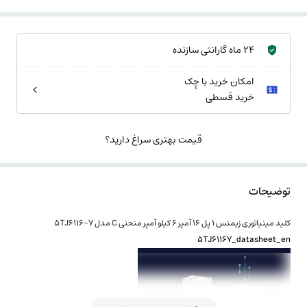
24 ماه گارانتی سازنده
امکان خرید با چِک
خرید قسطی
قیمت بهتری سراغ دارید؟
توضیحات
کلید مینیاتوری زیمنس 1 پل 16 آمپر 6 کیلو آمپر منحنی C مدل 5TJ6116-7
5TJ61167_datasheet_en