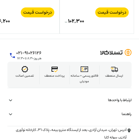
درخواست قیمت
درخواست قیمت
۶,۲۰۰
۱۰۲,۳۰۰
ت
۰۲۱-۹۱۰۲۶۱۲۶
هر روز ۸:۳۰ تا ۱۷:۳۰
ارسال منعطف
فاکتور رسمی + سامانه
پرداخت منعطف
تضمین اصالت
مودیان
ارتباط با واحدها
همکاری در تامین
راهنما
شتاب‌دهنده تسلاکالا
شرایط ارسال فوری (۳ ساعته)
آدرس: تهران، میدان آزادی، بعد از ایستگاه مترو بیمه، پلاک ۳۱، کارخانه نوآوری
تبلیغات و همکاری تجاری
شرایط خرید با چک
آزادی، سوله کارا