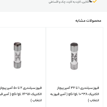
آنلاین، کارت به کارت، چک و اقساطی
محصولات مشابه
فیوز سیلندری 1 تا 32 آمپر پیچاز
فیوز سیلندری 2 تا 50 آمپر پیچاز
الکتریک 38*10 gG/gL ( آمپر فیوز به
الکتریک 51*14 gG/gL ( 
انتخاب )
انتخاب )