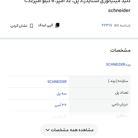
کلید مینیاتوری اشنایدر،3 پل، 32 آمپر، 6 کیلو آمپرC32
schneider
کپی لینک
شناسه کالا
22317
نشان کردن
مشخصات
برند
SCHNEIDER
سازنده ( برند )
SCHNEIDER
تعداد پل
سه پل
جریان نامی
32 آمپر
رده کاری
C موتوری
مشاهده همه مشخصات