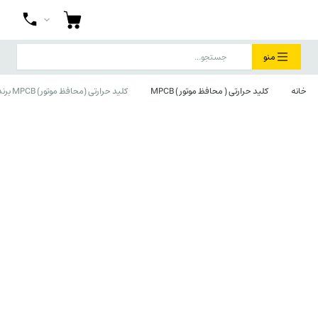
منو
خانه
کلید حرارتی ( محافظ موتور ) MPCB
کلید حرارتی (محافظ موتور) MPCB برند lovato ایتالیا تنظیمات 9:14