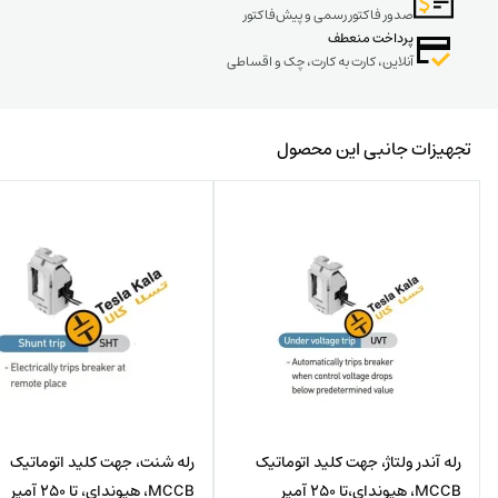
صدور فاکتور رسمی و پیش‌فاکتور
پرداخت منعطف
آنلاین، کارت به کارت، چک و اقساطی
تجهیزات جانبی این محصول
رله آندر ولتاژ، جهت کلید اتوماتیک
رله شنت، جهت کلید اتوماتیک
MCCB، هیوندای،تا 250 آمپر
MCCB، هیوندای، تا 250 آمپر