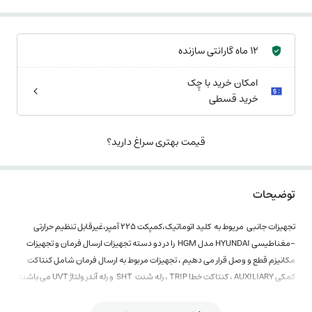
12 ماه گارانتی سازنده
امکان خرید با چِک
خرید قسطی
قیمت بهتری سراغ دارید؟
توضیحات
تجهیزات جانبی مریوط به کلید اتوماتیک،کمپکت 225 آمپر،غیرقابل تنظیم حرارتی
-مغناطیسی HYUNDAI مدل HGM را در دو دسته تجهیزات ارسال فرمان و تجهیزات
مکانیزم قطع و وصل قرار می دهیم ، تجهیزات مربوط به ارسال فرمان شامل کنتاکت
کمکی AUXILIARY ، کنتاکت خطا TRIP ، رله شنت SHT و رله آندر ولتاژ UVT می باشند
که در داخل کلید جای مناسب برای آنها دیده شده است که در صورت نیاز و تمایل در
پیشنهادی جداگانه ، قابل تامین و ارائه می باشند تجهیزات جانبی مربوط به مکانیزم