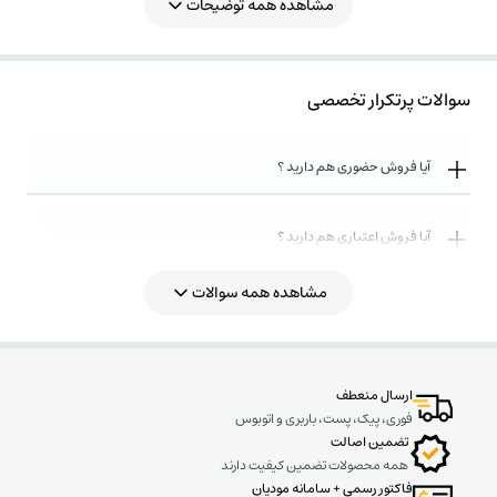
مشاهده همه توضیحات
قطع و وصل هم سه نوع هستند دسته کوتاه گردان ، دسته بلند گردان و موتور عملکرد
برای صدور فرمان قطع و وصل که این تجهیزات هم در صورت تمایل ، قابل تامین می
باشند . در گالری محصول در یکی از تصاویر به وضح این موارد نمایش داده شده اند.
سوالات پرتکرار تخصصی
کلید اتوماتیک،کمپکت 225 آمپر،غیرقابل تنظیم حرارتی -مغناطیسی HYUNDAI مدل
HGM
سری HGM از کلیدهای اتوماتیک حرارتی - مغناطیسی کمپانی هیوندای الکتریک می
آیا فروش حضوری هم دارید ؟
باشد که در دو حالت ثابت ( غیر قابل تنظیم ) و قابل تنظیم حرارتی روانه بازار شده اند.
این تولیدات در پنج فریم 100 -125-250-400-800 با ابعاد مختلف موجود هستند که
آیا فروش اعتباری هم دارید ؟
بسته به جریان هر کلید، فریم، متغییر میباشد.
در نوع قابل تنظیم حرارتی در سه حالت می توان جریان ترمال Ir ( مربوط به حفاطت در
زمان بلند مدت ) را بسته به فریم جریان تنظیم کرد و محدوده تریپ را برای جریان بلند
مشاهده همه سوالات
روش های ارسال کالا به چه صورت میباشد ؟
مدت محدودتر نمود. در نوع قابل تنظیم بر خلاف نوع ثابت در قسمت پایین کلید پیچ
تنظیم برای حالت ترمال ( حرارتی ) دیده می شود.
پیشنهاد می شود که برای بررسی بیشتر محصول به گالری محصول و توضیحات مندرج در
ارسال منعطف
ادامه و همچنین کاتالوگ سازنده توجه گردد.
فوری، پیک، پست، باربری و اتوبوس
تضمین اصالت
همه محصولات تضمین کیفیت دارند
فاکتور رسمی + سامانه مودیان