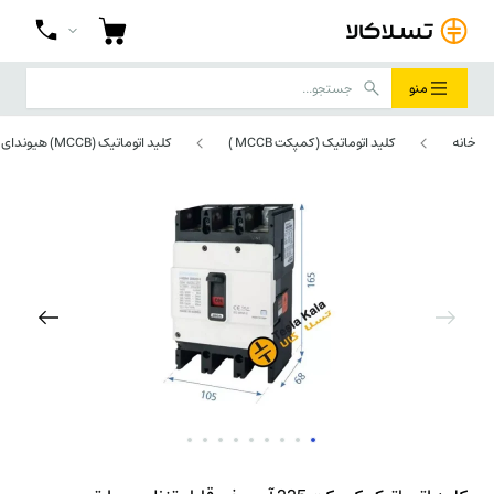
منو
خانه
کلید اتوماتیک (کمپکت MCCB )
کلید اتوماتیک (MCCB) هیوندای HYUNDAI