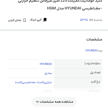
کلید اتوماتیک،کمپکت 225 آمپر،غیرقابل تنظیم حرارتی
-مغناطیسی HYUNDAI مدل HGM
کپی لینک
شناسه کالا
5375
نشان کردن
مشخصات
برند
HYUNDAI
سازنده ( برند )
HYUNDAI
تعداد پل
سه پل
نوع کلید
حرارتی(ثابت)-مغناطیسی(ثابت)
جریان نامی
225 آمپر
مشاهده همه مشخصات