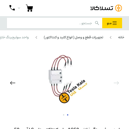
منو
خانه
تجهیزات قطع و وصل ( انواع کلید و کنتاکتور )
واحد سوئیچینگ خازنی AC50 برای کنتاکتورهای LS آمپر 50