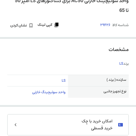
واحد سوئیچینگ خازنی AC50 برای کنتاکتورهای LS آمپر 50
تا 65
کپی لینک
شناسه کالا
29426
نشان کردن
مشخصات
برند
LS
سازنده ( برند )
LS
نوع تجهیز جانبی
واحد سوئیچینگ خازنی
امکان خرید با چِک
خرید قسطی