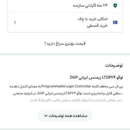
24 ماه گارانتی سازنده
امکان خرید با چِک
خرید قسطی
قیمت بهتری سراغ دارید؟
توضیحات
لوگو LTDP24 زیمنس ایرانی DGP
پی ال سی مخفف کلمه Programmable Logic Controller به معنای کنترل دهنده
منطقی قابل برنامه‌ریزی است. لوگو LTDP24 زیمنس ایرانی DGP، در شرایط صنعتی
خاص طراحی شده است تا بتواند فرایند صنعتی خاص را اتوماتیک کنند.
مشاهده همه توضیحات