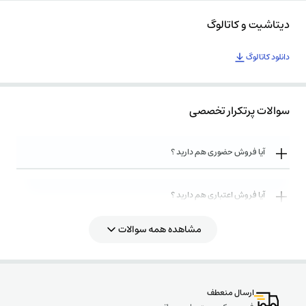
دیتاشیت و کاتالوگ
دانلود کاتالوگ
سوالات پرتکرار تخصصی
آیا فروش حضوری هم دارید ؟
آیا فروش اعتباری هم دارید ؟
مشاهده همه سوالات
پی ال سی مخفف کلمه Programmable Logic Controller به معنای کنترل دهنده
روش های ارسال کالا به چه صورت میباشد ؟
منطقی قابل برنامه‌ریزی است. لوگو LTDP24 زیمنس ایرانی DGP، در شرایط صنعتی
خاص طراحی شده است تا بتواند فرایند صنعتی خاص را اتوماتیک کنند.
می توان گفت مهم‌ترین نقطه قوت plc در مقابل سیستم‌های کنترل به صورت قدیمی
ارسال منعطف
این است که شما می‌توانید بعد از اینکه یکبار برنامه ریزی کرده اید، مجددا طرح را برنامه