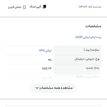
کپی لینک
شناسه کالا
184189
نشان کردن
مشخصات
برند
دلتای ایرانی (DGP)
سازنده ( برند )
ایرانی DPG
نوع-خروجی-دیجیتال
رله
ولتاژ-تغذیه
24 VDC
تعداد-ورودی-آنالوگ
4 ورودی
مشاهده همه مشخصات