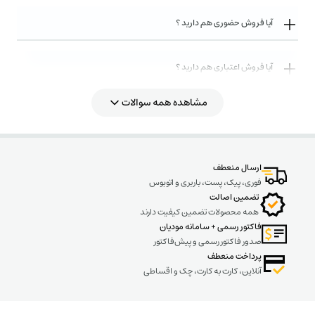
سیم مفتول با عایق PVC مطابق استانداردهای ISIRI(607)01 ,05/IEC 502
آیا فروش حضوری هم دارید ؟
ولتاژ نامی:
450/750v و 300/500v
آیا فروش اعتباری هم دارید ؟
ساختمان: هادی از جنس مفتول مسی نرم
عایق: PVC
مشاهده همه سوالات
روش های ارسال کالا به چه صورت میباشد ؟
ارسال منعطف
فوری، پیک، پست، باربری و اتوبوس
تضمین اصالت
همه محصولات تضمین کیفیت دارند
فاکتور رسمی + سامانه مودیان
صدور فاکتور رسمی و پیش‌فاکتور
پرداخت منعطف
آنلاین، کارت به کارت، چک و اقساطی