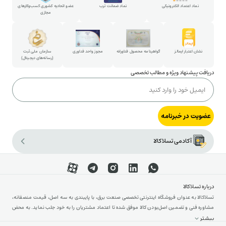
پارتنرشیپ
نماد اعتماد الکترونیکی
نماد ضمانت ترب
عضو اتحادیه کشوری کسب‌وکارهای
مجازی
شکایات و پیشنهادات
ارتباط با مدیرعامل
نشان اعتبار ایمالز
گواهینامه محصول فناورانه
مجوز واحد فناوری
سازمان ملی ثبت
(رسانه‌های دیجیتال)
دریافت پیشنهاد ویژه و مطالب تخصصی
عضویت در خبرنامه
آکادمی تسلاکالا
درباره تسلاکالا
تسلاکالا به عنوان فروشگاه اینترنتی تخصصی صنعت برق، با پایبندی به سه اصل، قیمت منصفانه،
مشاوره فنی و تضمین اصل‌بودن کالا موفق شده تا اعتماد مشتریان را به خود جلب نماید. به محض
ورود به سایت تسلاکالا با دنیایی از تجهیزات رو به رو می‌شوید! تسلاکالا مثل یک نمایشگاه فنی با
بیشتر