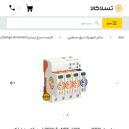
منو
خانه
سایر تجهیزات برق صنعتی
قیمت سرج ارستر (Surge arrester) یا برقگیر تابلویی