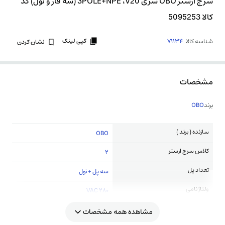
سرج ارستر OBO سری 3POLE+NPE ،V20 (سه فاز و نول) کد
کالا 5095253
کپی لینک
شناسه کالا
71134
نشان کردن
مشخصات
برند
OBO
سازنده ( برند )
OBO
کلاس سرج ارستر
2
تعداد پل
سه پل + نول
ولتاژ نامی
280 VAC
مشاهده همه مشخصات