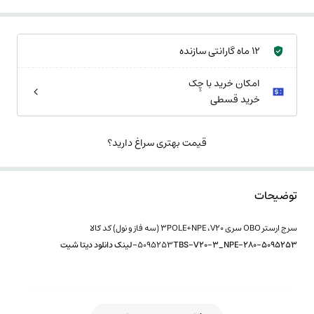
12 ماه گارانتی سازنده
امکان خرید با چِک
خرید قسطی
قیمت بهتری سراغ دارید؟
توضیحات
سرج ارستر OBO سری 3POLE+NPE ،V20 (سه فاز و نول) کد کالا
TBS-V20-3_NPE-280-5095253-لینک دانلود دیتا شیت
5095253