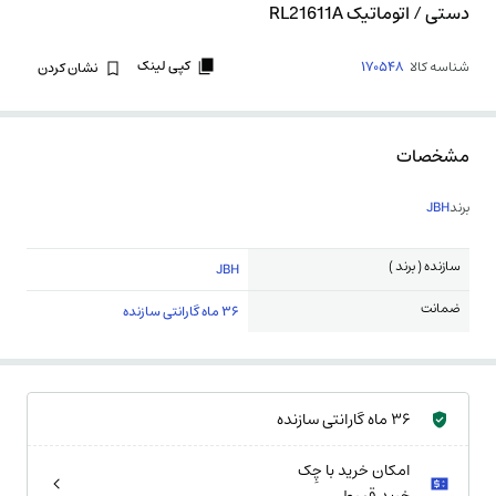
دستی / اتوماتیک RL21611A
کپی لینک
شناسه کالا
170548
نشان کردن
مشخصات
برند
JBH
سازنده ( برند )
JBH
ضمانت
36 ماه گارانتی سازنده
36 ماه گارانتی سازنده
امکان خرید با چِک