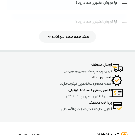
آیا فروش حضوری هم دارید ؟
آیا فروش اعتباری هم دارید ؟
مشاهده همه سوالات
روش های ارسال کالا به چه صورت میباشد ؟
ارسال منعطف
فوری، پیک، پست، باربری و اتوبوس
تضمین اصالت
همه محصولات تضمین کیفیت دارند
فاکتور رسمی + سامانه مودیان
مزایای استفاده از رله ضربه‌ای 16 آمپر JBH
صدور فاکتور رسمی و پیش‌فاکتور
پرداخت منعطف
از مزایای استفاده از رله ضربه‌ای به موارد زیر می‌توان اشاره کر:
کاهش سیم بندی و مدار فرمان
آنلاین، کارت به کارت، چک و اقساطی
عمر طولانی تر نسبت به رله های دائم تحریک
کاهش حرارت در تابلو و جعبه فیوز
کاربری آسان و نصب سریع
جدول مشخصات فنی رله ضربه‌ای به صورت زیر است: