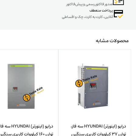
صدور فاکتور رسمی و پیش‌فاکتور
پرداخت منعطف
آنلاین، کارت به کارت، چک و اقساطی
محصولات مشابه
درایو (اینورتر) HYUNDAI سه فاز،
درایو (اینورتر) HYUNDAI سه 
توان 37 کیلووات کاربری سنگین
توان 160 کیلووات کاربری سنگی