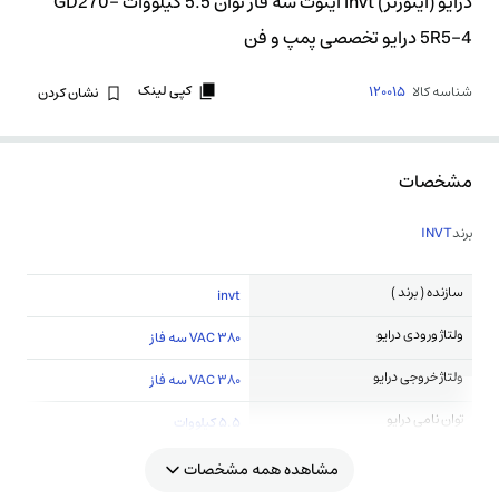
درایو (اینورتر) invt اینوت سه فاز توان 5.5 کیلووات GD270-
5R5-4 درایو تخصصی پمپ و فن
کپی لینک
شناسه کالا
120015
نشان کردن
مشخصات
برند
INVT
سازنده ( برند )
invt
ولتاژ ورودی درایو
380 VAC سه فاز
ولتاژ خروجی درایو
380 VAC سه فاز
توان نامی درایو
5.5 کیلووات
مشاهده همه مشخصات