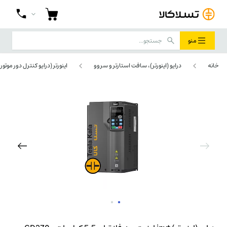
منو
خانه
درایو (اینورتر)، سافت استارتر و سروو
اینورتر (درایو کنترل دور موتور)