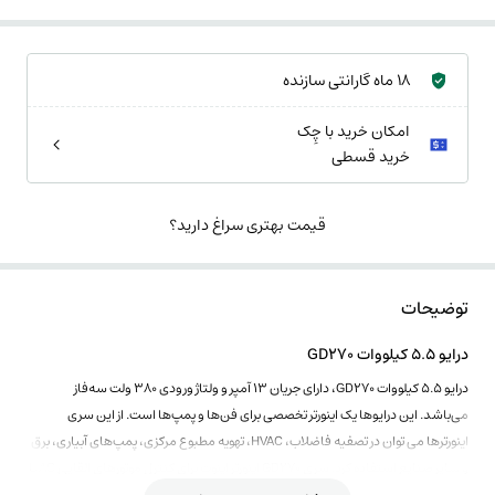
18 ماه گارانتی سازنده
امکان خرید با چِک
خرید قسطی
قیمت بهتری سراغ دارید؟
توضیحات
درایو 5.5 کیلووات GD270
درایو 5.5 کیلووات GD270، دارای جریان 13 آمپر و ولتاژ ورودی 380 ولت سه‌فاز
می‌باشد. این درایوها یک اینورتر تخصصی برای فن‌ها و پمپ‌ها است. از این سری
اینورترها می توان در تصفیه فاضلاب، HVAC، تهویه مطبوع مرکزی، پمپ‌های آبیاری، برق
و سایر صنایع استفاده کرد. سری GD270 اینورتر اینوت برای کنترل موتورهای القایی AC نا
همزمان و سنکرون مغناطیسی دائمی استفاده می شود.